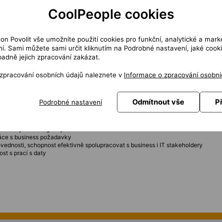
CoolPeople cookies
z různých systémů
 návrh nápravných opatření
osti dat
ton Povolit vše umožníte použití cookies pro funkční, analytické a mark
ešení datových požadavků
í. Sami můžete sami určit kliknutím na Podrobné nastavení, jaké cook
 požadavků
padně jejich zpracování zakázat.
ace
 řešení
systémy
 zpracování osobních údajů naleznete v
Informace o zpracování osobní
testovacích aktivit
ace datových aktivit napříč týmy
Odmítnout vše
P
Podrobné nastavení
 analytika
se Architect, Jira a Confluence
et analytické diagramy
ráce s business požadavky
ednosti, schopnost efektivně spolupracovat s business i IT stakeholdery
st s prací s daty