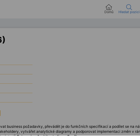
Domů
Hledat pozici
6)
vat business požadavky, převádět je do funkčních specifikací a podílet se na n
takeholdery, vytvářet analytické diagramy a podporovat implementaci změn v r
t nástrojů
Enterprise Architect
,
Jira
a
Confluence
.