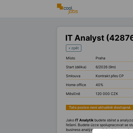
IT Analyst (4287
« zpět
Místo
Praha
Start (délka)
6/2026 (9m)
Smlouva
Kontrakt přes CP
Home office
40%
Měsíčně
120 000 CZK
Tato pozice není aktuálně dostupná
Jako
IT Analytik
budete sbírat a analyzo
řešení. Budete úzce spolupracovat se s
business analýzou, práci s daty a znalos