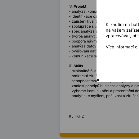
🚀
Projekt
- analýza, konsolidace a validace dat 
- identifikace datových nesrovnalostí a
- zajištění kvality, konzistence a správn
Kliknutím na but
- spolupráce s business a IT týmy při ř
na vašem zařízen
- sběr, analýza a specifikace business
zpracovávat, pří
- tvorba analytické a funkční dokument
- podpora návrhu datových a procesních
- analýza datových toků a vazeb mezi 
Více informací o
- ověřování datových výstupů a podpora 
- komunikace se stakeholdery a koordin
🎯
Skills
- minimálně 5 let zkušeností na pozici IT
- praktická zkušenost s nástroji Enterpri
- schopnost modelovat procesy a vytvář
- znalost principů business analýzy a p
- výborné komunikační a prezentační dov
- analytické myšlení, pečlivost a zkušeno
#LI-KH2