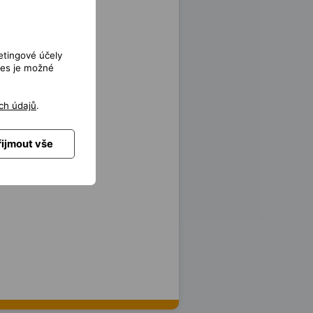
etingové účely
ies je možné
ch údajů
.
řijmout vše