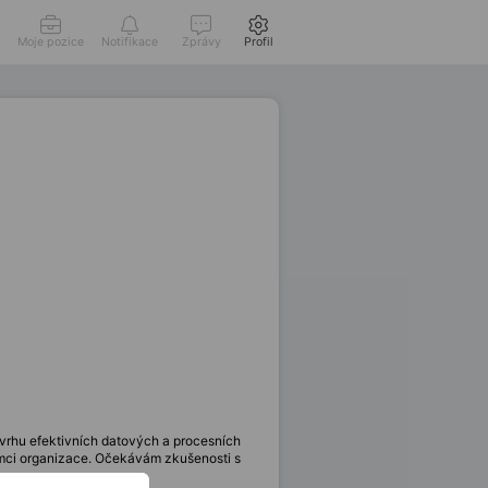
Moje pozice
Notifikace
Zprávy
Profil
ávrhu efektivních datových a procesních
ámci organizace. Očekávám zkušenosti s