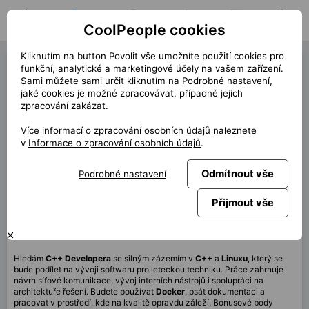
CoolPeople cookies
Domů
Hledat pozici
Moje pozice
Notifikace
Zprávy
Profil
Kliknutím na button Povolit vše umožníte použití cookies pro
C++ Developer (40024)
funkční, analytické a marketingové účely na vašem zařízení.
Sami můžete sami určit kliknutím na Podrobné nastavení,
« zpět
jaké cookies je možné zpracovávat, případně jejich
zpracování zakázat.
Místo
Brno
Více informací o zpracování osobních údajů naleznete
Start (délka)
8/2025
v
Informace o zpracování osobních údajů
.
Smlouva
HPP Klient
Odmítnout vše
Podrobné nastavení
Home office
40%
Měsíčně
70 000 CZK
Přijmout vše
Tato pozice není aktuálně dostupná
Hledám
C++ Developera
se silným zázemím v
C++
a
Linuxu
, který se
bude podílet na vývoji softwaru pro leteckou techniku. Práce zahrnuje
návrh síťové komunikace, vývoj interních nástrojů i spolupráci na
architektuře řešení. Budete používat
Docker
, psát dokumentaci a
pracovat v prostředí, kde na kvalitě opravdu záleží. Bonusové body