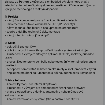
získáte za
Python
, zkušenosti s embedded vývojem nebo praxi v
letectví, automotive či průmyslové automatizaci. Přidejte se k týmu a
vyvíjejte technologie s reálným dopadem.
🚀
Projekt
- vývoj SW komponent pro zařízení používaná v letectví
- implementace síťové komunikace (TCP/IP, sockety)
- návrh technického řešení a spolupráce na architektuře
- tvorba a údržba technické dokumentace
- vývoj interních nástrojů a skriptů
🎯
Skills
- pokročilá znalost C++
- dobrá znalost Linuxového prostředí (bash, systémové nástroje)
- zkušenosti s vývojem síťových aplikací (TCP/IP, sockety, případně
UDP)
- znalost Docker pro vývoj, build nebo testování v kontejnerizovaném
prostředí
- schopnost samostatně řešit technické úkoly a spolupracovat v týmu
- angličtina pro čtení dokumentace a běžnou technickou komunikaci
💡
Nice to have
- znalost Pythonu pro interní skriptování
- zkušenosti s vývojem pro embedded zařízení nebo firmware
- praxe z oblastí jako avionika, automotive nebo průmyslová
automatizace
- znalost verzovacích systémů (Git) a nástrojů pro CI/CD