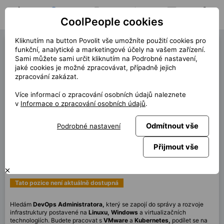
CoolPeople cookies
Domů
Hledat pozici
Moje pozice
Notifikace
Zprávy
Profil
Kliknutím na button Povolit vše umožníte použití cookies pro
DevOps Administrator
funkční, analytické a marketingové účely na vašem zařízení.
Sami můžete sami určit kliknutím na Podrobné nastavení,
(42904)
jaké cookies je možné zpracovávat, případně jejich
zpracování zakázat.
« zpět
Více informací o zpracování osobních údajů naleznete
Místo
Brno
v
Informace o zpracování osobních údajů
.
Start (délka)
7/2026
Odmítnout vše
Podrobné nastavení
Smlouva
HPP Klient
Home office
70%
Přijmout vše
Měsíčně
90 000 CZK
Tato pozice není aktuálně dostupná
Hledám
DevOps Administratora,
který se zapojí do správy a rozvoje
infrastruktury postavené na
Linuxu, Windows
a virtualizačních
technologiích. Budete pracovat s
VMware
a
Kubernetes,
podílet se na