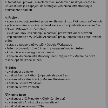
automatizaci provozu a implementaci moderních nástrojů včetně AI.
Součástí role je i zapojení do strategických změn infrastruktury a
optimalizace služeb.
🚀
Projekt
- správa a rozvoj prostředí postaveného na Linuxu i Windows zařízeních
- práce se sítěmi a správa, optimalizace a rozvoj virtualizace serverů a
aplikací (VMware, Kubernetes)
- využívání DevOps principů a nástrojů pro zefektivnění provozu
- implementace a využívání AI nástrojů pro automatizaci a zefektivnění
práce
- správa a podpora uživatelů v Google Workspace
- řešení provozních úkolů i návrh a nasazení nových řešení
- komunikace s kolegy napříč firmou
- zapojení do změn infrastruktury (např. migrace z VMware na nové
řešení, optimalizace služeb)
🎯
Skills
- zkušenost s Linuxem
- znalost Bash a Python (případně alespoň Bash)
- zkušenost s virtualizací (VMware, Kubernetes)
- základní správa Windows
- základní síťové znalosti
💡 Nice to have
- zkušenost s XCP-ng (fork Citrix XenServer)
- zkušenosti s AI nástroji a automatizací
- znalost sítí na úrovni CCNA