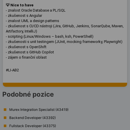
💡 Nice to have
- znalost Oracle Database a PL/SQL
- zkušenost s Angular
- znalost UML a design patterns
- zkušenost s CI/CD nástroji (Jira, GitHub, Jenkins, SonarQube, Maven,
Artifactory, IntelliJ)
- scripting (Linux/Windows – bash, ksh, PowerShell)
- zkušenosti s unit testingem (JUnit, mocking frameworky, Playwright)
- zkušenost s OpenShift
- zkušenost s GitHub Copilot
- zájem o finanční oblast
#LI-AB2
Podobné pozice
Murex Integration Specialist (43419)
Backend Developer (43392)
Fullstack Developer (43375)