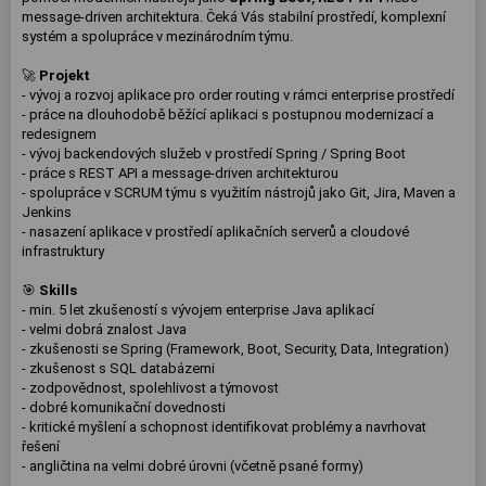
message-driven architektura. Čeká Vás stabilní prostředí, komplexní
systém a spolupráce v mezinárodním týmu.
🚀
Projekt
- vývoj a rozvoj aplikace pro order routing v rámci enterprise prostředí
- práce na dlouhodobě běžící aplikaci s postupnou modernizací a
redesignem
- vývoj backendových služeb v prostředí Spring / Spring Boot
- práce s REST API a message-driven architekturou
- spolupráce v SCRUM týmu s využitím nástrojů jako Git, Jira, Maven a
Jenkins
- nasazení aplikace v prostředí aplikačních serverů a cloudové
infrastruktury
🎯
Skills
- min. 5 let zkušeností s vývojem enterprise Java aplikací
- velmi dobrá znalost Java
- zkušenosti se Spring (Framework, Boot, Security, Data, Integration)
- zkušenost s SQL databázemi
- zodpovědnost, spolehlivost a týmovost
- dobré komunikační dovednosti
- kritické myšlení a schopnost identifikovat problémy a navrhovat
řešení
- angličtina na velmi dobré úrovni (včetně psané formy)