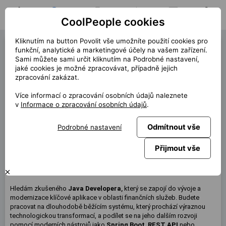
CoolPeople cookies
Domů
Hledat pozici
Moje pozice
Notifikace
Zprávy
Profil
Kliknutím na button Povolit vše umožníte použití cookies pro
Java Developer (42979)
funkční, analytické a marketingové účely na vašem zařízení.
Sami můžete sami určit kliknutím na Podrobné nastavení,
« zpět
jaké cookies je možné zpracovávat, případně jejich
zpracování zakázat.
Místo
Praha
Více informací o zpracování osobních údajů naleznete
Start (délka)
7/2026 (12m+)
v
Informace o zpracování osobních údajů
.
Smlouva
Kontrakt přes CP
Odmítnout vše
Podrobné nastavení
Home office
60%
Měsíčně
140 000 CZK
Přijmout vše
Tato pozice není aktuálně dostupná
Hledám zkušeného
Java Developera
,
který se zapojí do vývoje a
modernizace klíčové aplikace v oblasti finančních služeb. Budete
pracovat na dlouhodobě běžícím systému, který prochází výraznou
technologickou transformací, a podílet se na jeho dalším rozvoji
pomocí moderních nástrojů jako
Spring
Boot
,
REST
API
nebo