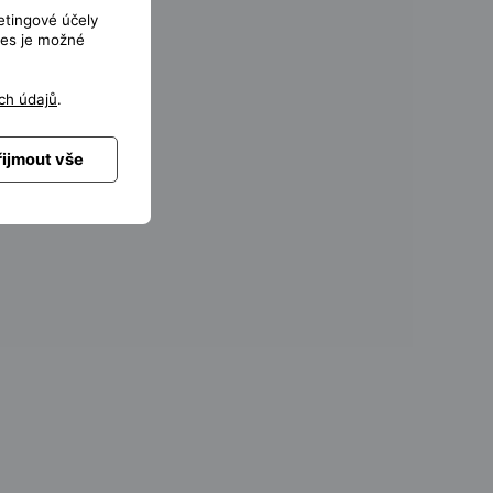
etingové účely
ies je možné
ch údajů
.
řijmout vše