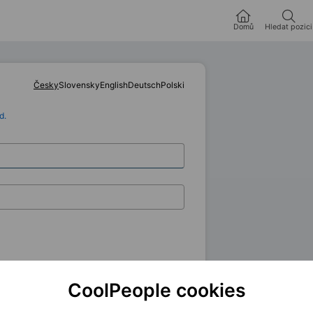
Domů
Hledat pozici
Česky
Slovensky
English
Deutsch
Polski
d.
zapomenuté heslo
CoolPeople cookies