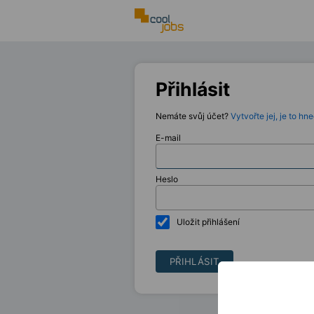
Přihlásit
Nemáte svůj účet?
Vytvořte jej, je to hne
E-mail
Heslo
Uložit přihlášení
PŘIHLÁSIT