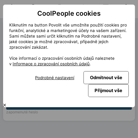
CoolPeople cookies
Domů
Hledat pozici
Moje pozice
Notifikace
Zprávy
Profil
Kliknutím na button Povolit vše umožníte použití cookies pro
Přihlásit
Česky
Slovensky
English
Deutsch
Polski
funkční, analytické a marketingové účely na vašem zařízení.
Sami můžete sami určit kliknutím na Podrobné nastavení,
Nemáte svůj účet?
Vytvořte jej, je to hned.
jaké cookies je možné zpracovávat, případně jejich
zpracování zakázat.
E-mail
Více informací o zpracování osobních údajů naleznete
v
Informace o zpracování osobních údajů
.
Heslo
Odmítnout vše
Podrobné nastavení
Uložit přihlášení
Přijmout vše
PŘIHLÁSIT
zapomenuté heslo