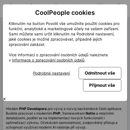
CoolPeople cookies
Domů
Hledat pozici
Moje pozice
Notifikace
Zprávy
Profil
Kliknutím na button Povolit vše umožníte použití cookies pro
PHP Developer (42891)
funkční, analytické a marketingové účely na vašem zařízení.
Sami můžete sami určit kliknutím na Podrobné nastavení,
« zpět
jaké cookies je možné zpracovávat, případně jejich
zpracování zakázat.
Místo
Celá ČR, Bratislava
Více informací o zpracování osobních údajů naleznete
Start (délka)
6/2026 (12m)
v
Informace o zpracování osobních údajů
.
Smlouva
Kontrakt přes CP
Odmítnout vše
Podrobné nastavení
Home office
100%
Měsíčně
120 000 CZK
Přijmout vše
Tato pozice není aktuálně dostupná
Hledám
PHP Developera
pro vývoj a rozvoj backendové části aplikace.
Budete pracovat s moderním
PHP,
frameworkem
Nette
a relačními
databázemi, podílet se na implementaci nových funkcionalit i
optimalizaci výkonu. Očekávám samostatnost, zodpovědný přístup a
schopnost využívat moderní AI nástroje při vývoji.