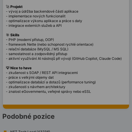
🚀
Projekt
- vývoj a údržba backendové části aplikace
- implementace nových funkcionalit
- optimalizace výkonu aplikace a práce s daty
- integrace externích služeb a API
🎯
Skills
- PHP (moderní přístup, OOP)
- framework Nette (nebo schopnost rychlé orientace)
- relační databáze (MySQL / MS SQL)
- samostatnost a zodpovědný přístup
- aktivní využívání AI nástrojů při vývoji (GitHub Copilot, Claude Code)
💡 Nice to have
- zkušenost s SOAP / REST API integracemi
- práce s velkými objemy dat
- optimalizace databází a dotazů (performance tuning)
- zkušenosti s návrhem architektury
- znalost eGovernmentu, veřejné správy nebo eSSL
Podobné pozice
.NET Tech Lead (43236)