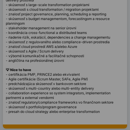
delivery prostredí
- skúsenosť s large-scale transformation projektami
- skúsenosti s cloud transformation / migration projektami
- znalosť project governance, planning, scheduling a reporting
- skúsenosť s budget managementom, forecastingom a resource
planningom
- stakeholder management na senior úrovni
- koordinácia cross-functional a distributed teams
- riadenie rizík, eskalácií, dependencies a change managementu
- skúsenosť z regulovaného alebo compliance-driven prostredia
- znalosť cloud prostredí AWS a/alebo Azure
- skúsenosť s Agile / Scrum delivery
- výborné komunikačné a facilitačné schopnosti
- angličtina na profesionálnej úrovni
💡 Nice to have
- certifikácia PMP, PRINCE2 alebo ekvivalent
- Agile certifikácie (Scrum Master, SAFe, Agile PM)
- predchádzajúca skúsenosť v bankovom sektore
- skúsenosť s multi-country alebo multi-entity delivery
- collaboration experience so system integrators, implementation
partnermi a external vendormi
- znalosť regulatory/compliance frameworks vo finančnom sektore
- skúsenosť s portfolio/program governance
- presah do cloud strategy alebo enterprise transformation