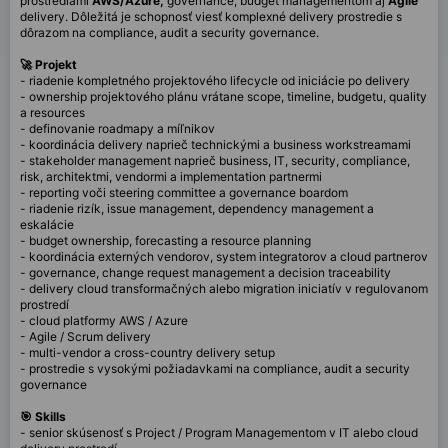
prostrediami
AWS/Azure,
governance, budget managementom aj
Agile
delivery. Dôležitá je schopnosť viesť komplexné delivery prostredie s
dôrazom na compliance, audit a security governance.
🚀 Projekt
- riadenie kompletného projektového lifecycle od iniciácie po delivery
- ownership projektového plánu vrátane scope, timeline, budgetu, quality
a resources
- definovanie roadmapy a míľnikov
- koordinácia delivery naprieč technickými a business workstreamami
- stakeholder management naprieč business, IT, security, compliance,
risk, architektmi, vendormi a implementation partnermi
- reporting voči steering committee a governance boardom
- riadenie rizík, issue management, dependency management a
eskalácie
- budget ownership, forecasting a resource planning
- koordinácia externých vendorov, system integratorov a cloud partnerov
- governance, change request management a decision traceability
- delivery cloud transformačných alebo migration iniciatív v regulovanom
prostredí
- cloud platformy AWS / Azure
- Agile / Scrum delivery
- multi-vendor a cross-country delivery setup
- prostredie s vysokými požiadavkami na compliance, audit a security
governance
🎯 Skills
- senior skúsenosť s Project / Program Managementom v IT alebo cloud