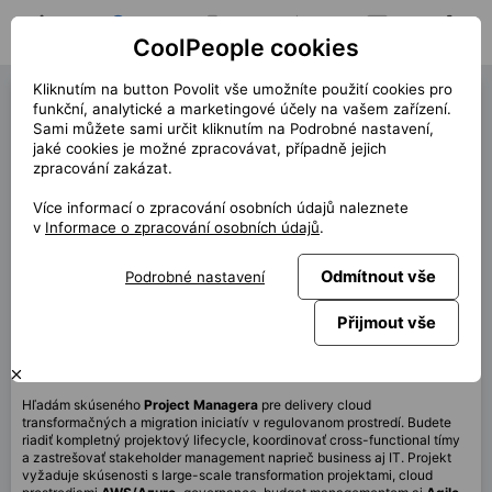
CoolPeople cookies
Domů
Hledat pozici
Moje pozice
Notifikace
Zprávy
Profil
Kliknutím na button Povolit vše umožníte použití cookies pro
Project Manager (42653)
funkční, analytické a marketingové účely na vašem zařízení.
Sami můžete sami určit kliknutím na Podrobné nastavení,
Zbývá 1 otevřená pozice!
jaké cookies je možné zpracovávat, případně jejich
zpracování zakázat.
« zpět
Více informací o zpracování osobních údajů naleznete
Místo
Bratislava
v
Informace o zpracování osobních údajů
.
Start (délka)
6/2026 (12m)
Smlouva
Kontrakt přes CP
Odmítnout vše
Podrobné nastavení
Měsíčně
5 200 EUR
Přijmout vše
Tato pozice není aktuálně dostupná
Hľadám skúseného
Project Managera
pre delivery cloud
transformačných a migration iniciatív v regulovanom prostredí. Budete
riadiť kompletný projektový lifecycle, koordinovať cross-functional tímy
a zastrešovať stakeholder management naprieč business aj IT. Projekt
vyžaduje skúsenosti s large-scale transformation projektami, cloud