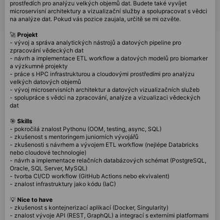
prostředích pro analýzu velkých objemů dat. Budete také vyvíjet
microservisní architektury a vizualizační služby a spolupracovat s vědci
na analýze dat. Pokud vás pozice zaujala, určitě se mi ozvěte.
🚀
Projekt
- vývoj a správa analytických nástrojů a datových pipeline pro
zpracování vědeckých dat
- návrh a implementace ETL workflow a datových modelů pro biomarker
a výzkumné projekty
- práce s HPC infrastrukturou a cloudovými prostředími pro analýzu
velkých datových objemů
- vývoj microservisních architektur a datových vizualizačních služeb
- spolupráce s vědci na zpracování, analýze a vizualizaci vědeckých
dat
🎯
Skills
- pokročilá znalost Pythonu (OOM, testing, async, SQL)
- zkušenost s mentoringem juniorních vývojářů
- zkušenosti s návrhem a vývojem ETL workflow (nejlépe Databricks
nebo cloudové technologie)
- návrh a implementace relačních databázových schémat (PostgreSQL,
Oracle, SQL Server, MySQL)
- tvorba CI/CD workflow (GitHub Actions nebo ekvivalent)
- znalost infrastruktury jako kódu (IaC)
💡
Nice to have
- zkušenost s kontejnerizací aplikací (Docker, Singularity)
- znalost vývoje API (REST, GraphQL) a integrací s externími platformami