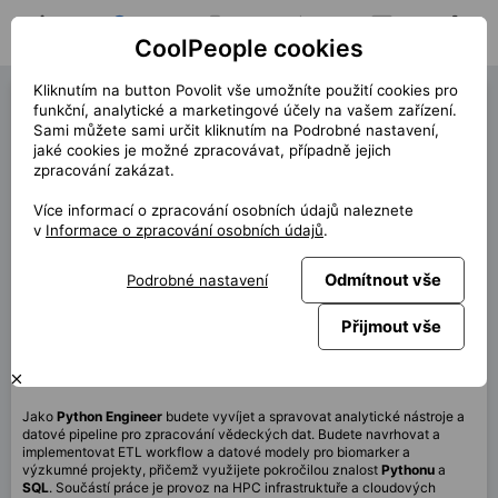
CoolPeople cookies
Domů
Hledat pozici
Moje pozice
Notifikace
Zprávy
Profil
Kliknutím na button Povolit vše umožníte použití cookies pro
Python Engineer (41033)
funkční, analytické a marketingové účely na vašem zařízení.
Sami můžete sami určit kliknutím na Podrobné nastavení,
« zpět
jaké cookies je možné zpracovávat, případně jejich
zpracování zakázat.
Místo
Praha, Brno
Více informací o zpracování osobních údajů naleznete
Start (délka)
1/2026 (12m)
v
Informace o zpracování osobních údajů
.
Smlouva
Kontrakt přes CP
Odmítnout vše
Podrobné nastavení
Home office
90%
Měsíčně
120 000 CZK
Přijmout vše
Tato pozice není aktuálně dostupná
Jako
Python
Engineer
budete vyvíjet a spravovat analytické nástroje a
datové pipeline pro zpracování vědeckých dat. Budete navrhovat a
implementovat ETL workflow a datové modely pro biomarker a
výzkumné projekty, přičemž využijete pokročilou znalost
Pythonu
a
SQL
. Součástí práce je provoz na HPC infrastruktuře a cloudových