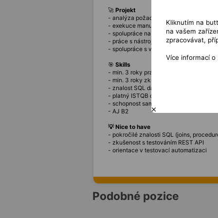
🚀
Projekt
- analýza požadavků a tvorba testovac
Kliknutím na but
- exekuce manuálních testů a logování 
na vašem zařízen
- spolupráce na testovací strategii a pl
zpracovávat, pří
- práce s nástroji jako Azure DevOps a 
- spolupráce s vývojáři, analytiky a te
Více informací o
🎯
Skills
- min. 3 roky praxe v testování nebo 1 ro
- min. 3 roky zkušeností s Azure DevOp
- znalost SQL databází min. 3 roky
- platný ISTQB certifikát – foundation le
- schopnost samostatné práce a analyti
- AJ B2
💡 Nice to have
- pokročilé znalosti SQL (joins, procedur
- zkušenost s testováním REST API
- orientace v testovací automatizaci
Podobné pozice