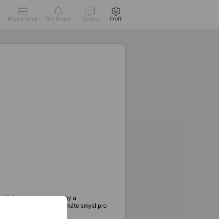
Moje pozice
Notifikace
Zprávy
Profil
ální testy, logovat chyby a
ISTQB
certifikaci. Pokud máte smysl pro