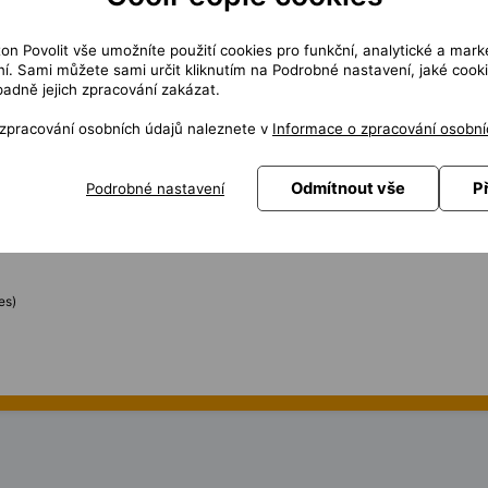
ích scénářů
ton Povolit vše umožníte použití cookies pro funkční, analytické a mark
chyb
í. Sami můžete sami určit kliknutím na Podrobné nastavení, jaké cook
ánech
padně jejich zpracování zakázat.
SQL
st manažerem
 zpracování osobních údajů naleznete v
Informace o zpracování osobní
k jako test lead
s
Odmítnout vše
P
Podrobné nastavení
vel
cké myšlení
es)