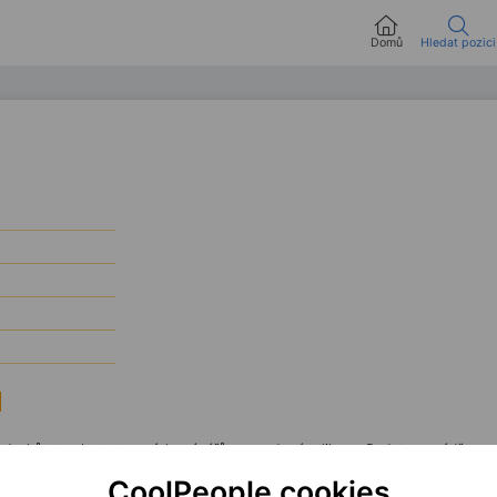
Domů
Hledat pozici
davků a tvorby testovacích scénářů pro moderní aplikace. Budete provádět manu
ojářů i test manažerem. Ocením zkušenosti s
Azure
DevOps
,
SQL
databázemi a
CoolPeople cookies
.