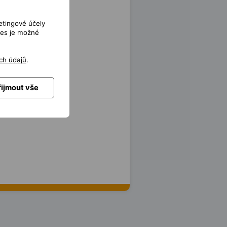
etingové účely
ies je možné
ch údajů
.
řijmout vše