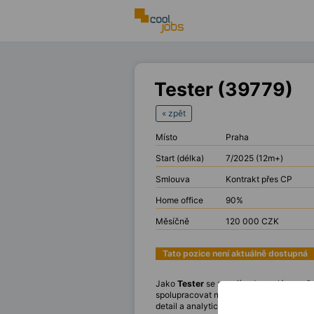
Tester (39779)
« zpět
Místo
Praha
Start (délka)
7/2025 (12m+)
Smlouva
Kontrakt přes CP
Home office
90%
Měsíčně
120 000 CZK
Tato pozice není aktuálně dostupná
Jako
Tester
se zapojíte do analýzy poža
spolupracovat na strategii s týmem výv
detail a analytické myšlení, ozvěte se mi