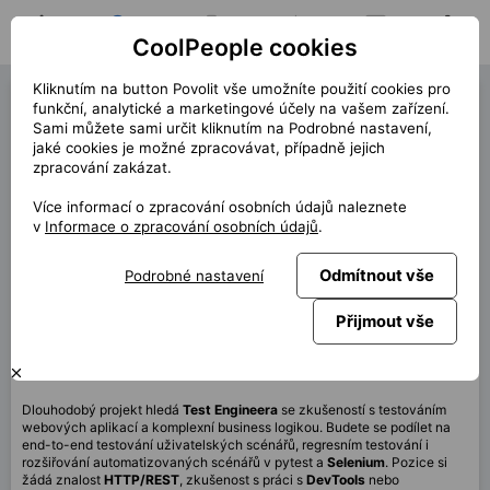
CoolPeople cookies
Domů
Hledat pozici
Moje pozice
Notifikace
Zprávy
Profil
Kliknutím na button Povolit vše umožníte použití cookies pro
Test Engineer (42823)
funkční, analytické a marketingové účely na vašem zařízení.
Sami můžete sami určit kliknutím na Podrobné nastavení,
« zpět
jaké cookies je možné zpracovávat, případně jejich
zpracování zakázat.
Místo
Praha
Více informací o zpracování osobních údajů naleznete
Start (délka)
5/2026
v
Informace o zpracování osobních údajů
.
Smlouva
Kontrakt Klient
Odmítnout vše
Podrobné nastavení
Home office
80%
Měsíčně
80 000 CZK
Přijmout vše
Tato pozice není aktuálně dostupná
Dlouhodobý projekt hledá
Test Engineera
se zkušeností s testováním
webových aplikací a komplexní business logikou. Budete se podílet na
end-to-end testování uživatelských scénářů, regresním testování i
rozšiřování automatizovaných scénářů v pytest a
Selenium
. Pozice si
žádá znalost
HTTP/REST
, zkušenost s práci s
DevTools
nebo