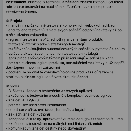
Postmanem
, orientaci v terminálu a základní znalost Pythonu. Součástí
role je také testování na mobilních zařízeních a úzká spolupráce s
vývojovým týmem.
🚀
Projekt
- manuální a průzkumné testování komplexních webových aplikací
- end-to-end testování uživatelských scénářů od první návštěvy až po
plně aktivního zákazníka
- regresní testování napříč jednotlivými variantami produktu
- testování interních administrátorských nástrojů
- rozšiřování existujících automatizovaných scénářů v pytest a Selenium
- správa a aktualizace manuálních testovacích katalogů
- spolupráce s vývojovým týmem při řešení bugů a ladění aplikace
- práce s business logikou produktu, transakčními mezistavy a UX napříč
desktopem i mobilními zařízeními
- podílení se na kvalitě komplexního online produktu s důrazem na
stabilitu, business logiku a uživatelskou zkušenost
🎯
Skills
- 3–5 let zkušeností s testováním webových aplikací
- zkušenosti s testováním produktů s komplexní business logikou
- znalost HTTP/REST
- práce s DevTools nebo Postmanem
- orientace v příkazové řádce, terminálu a logách
- základní znalost Pythonu
- schopnost číst testy, upravovat fixtures a debugovat assertion failures
- zkušenost s testováním na reálných mobilních zařízeních
- komunikativní znalost češtiny nebo slovenštiny