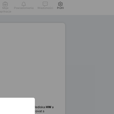
Moje
Powiadomienia
Wiadomości
Profil
aplikacje
připravenosti partnerů z hlediska
HW
a
šení IT služeb, spolupracovat s