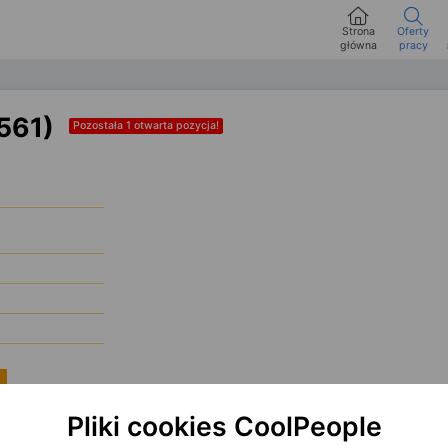
Strona
Oferty
główna
pracy
1561)
Pozostała 1 otwarta pozycja!
Pliki cookies CoolPeople
ý bude poskytovat poradenství a podporu obchodní sítě. Vaší rolí bude zajištění 
na dopad na business a průběžné vzdělávání IT personálu. Budete navrhovat zlep