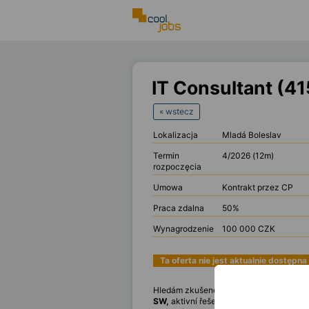
IT Consultant (4
« wstecz
Lokalizacja
Mladá Boleslav
Termin
4/2026 (12m)
rozpoczęcia
Umowa
Kontrakt przez CP
Praca zdalna
50%
Wynagrodzenie
100 000 CZK
Ta oferta nie jest aktualnie dostępna
Hledám zkušeného
IT Consultanta,
kter
SW,
aktivní řešení incidentů s ohledem 