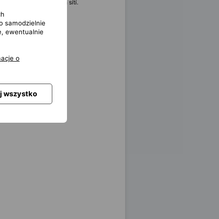
 s podporou obchodních sítí.
ch
o samodzielnie
e, ewentualnie
acje o
j wszystko