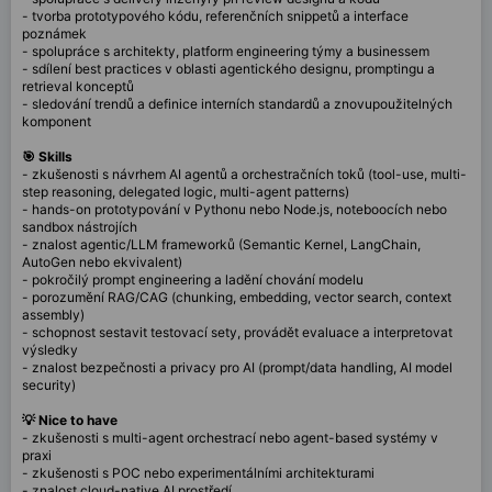
- tvorba prototypového kódu, referenčních snippetů a interface
poznámek
- spolupráce s architekty, platform engineering týmy a businessem
- sdílení best practices v oblasti agentického designu, promptingu a
retrieval konceptů
- sledování trendů a definice interních standardů a znovupoužitelných
komponent
🎯 Skills
- zkušenosti s návrhem AI agentů a orchestračních toků (tool-use, multi-
step reasoning, delegated logic, multi-agent patterns)
- hands-on prototypování v Pythonu nebo Node.js, noteboocích nebo
sandbox nástrojích
- znalost agentic/LLM frameworků (Semantic Kernel, LangChain,
AutoGen nebo ekvivalent)
- pokročilý prompt engineering a ladění chování modelu
- porozumění RAG/CAG (chunking, embedding, vector search, context
assembly)
- schopnost sestavit testovací sety, provádět evaluace a interpretovat
výsledky
- znalost bezpečnosti a privacy pro AI (prompt/data handling, AI model
security)
💡 Nice to have
- zkušenosti s multi-agent orchestrací nebo agent-based systémy v
praxi
- zkušenosti s POC nebo experimentálními architekturami
- znalost cloud-native AI prostředí