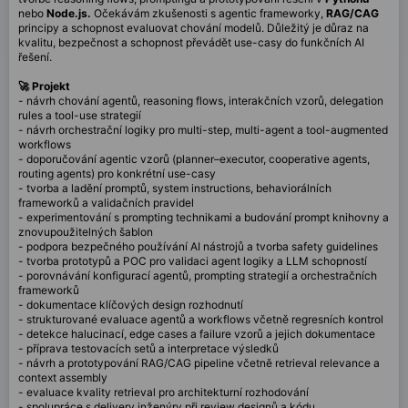
nebo
Node.js.
Očekávám zkušenosti s agentic frameworky,
RAG/CAG
principy a schopnost evaluovat chování modelů. Důležitý je důraz na
kvalitu, bezpečnost a schopnost převádět use-casy do funkčních AI
řešení.
🚀 Projekt
- návrh chování agentů, reasoning flows, interakčních vzorů, delegation
rules a tool-use strategií
- návrh orchestrační logiky pro multi-step, multi-agent a tool-augmented
workflows
- doporučování agentic vzorů (planner–executor, cooperative agents,
routing agents) pro konkrétní use-casy
- tvorba a ladění promptů, system instructions, behaviorálních
frameworků a validačních pravidel
- experimentování s prompting technikami a budování prompt knihovny a
znovupoužitelných šablon
- podpora bezpečného používání AI nástrojů a tvorba safety guidelines
- tvorba prototypů a POC pro validaci agent logiky a LLM schopností
- porovnávání konfigurací agentů, prompting strategií a orchestračních
frameworků
- dokumentace klíčových design rozhodnutí
- strukturované evaluace agentů a workflows včetně regresních kontrol
- detekce halucinací, edge cases a failure vzorů a jejich dokumentace
- příprava testovacích setů a interpretace výsledků
- návrh a prototypování RAG/CAG pipeline včetně retrieval relevance a
context assembly
- evaluace kvality retrieval pro architekturní rozhodování
- spolupráce s delivery inženýry při review designů a kódu