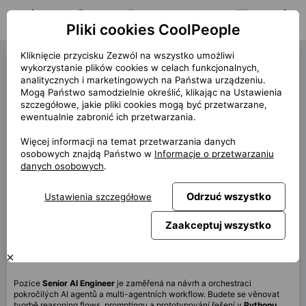
Pliki cookies CoolPeople
Strona główna
Oferty pracy
Moje aplikacje
Powiadomienia
Wiadomości
Profil
Kliknięcie przycisku Zezwól na wszystko umożliwi
AI Engineer (42410)
wykorzystanie plików cookies w celach funkcjonalnych,
analitycznych i marketingowych na Państwa urządzeniu.
Pozostała 1 otwarta pozycja!
Mogą Państwo samodzielnie określić, klikając na Ustawienia
szczegółowe, jakie pliki cookies mogą być przetwarzane,
« wstecz
ewentualnie zabronić ich przetwarzania.
Lokalizacja
Praha
Więcej informacji na temat przetwarzania danych
Termin
5/2026 (12m)
osobowych znajdą Państwo w
Informacje o przetwarzaniu
rozpoczęcia
danych osobowych
.
Umowa
Kontrakt przez CP
Odrzuć wszystko
Ustawienia szczegółowe
Praca zdalna
60%
Wynagrodzenie
110 000 CZK
Zaakceptuj wszystko
Ta oferta nie jest aktualnie dostępna
Pozice
Senior AI Engineer
je zaměřená na návrh a orchestraci
pokročilých AI agentů a multi-agentních workflow. Budete se věnovat
tvorbě reasoning flows, promptingu a prototypování řešení v
Pythonu