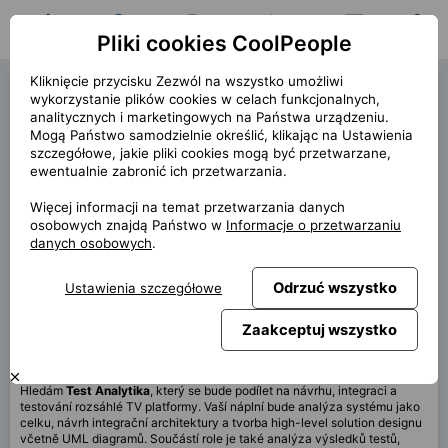
Pliki cookies CoolPeople
Strona główna
Oferty pracy
Moje aplikacje
Powiadomienia
Wiadomości
Profil
Kliknięcie przycisku Zezwól na wszystko umożliwi
Test Analyst (42203)
wykorzystanie plików cookies w celach funkcjonalnych,
analitycznych i marketingowych na Państwa urządzeniu.
« wstecz
Mogą Państwo samodzielnie określić, klikając na Ustawienia
szczegółowe, jakie pliki cookies mogą być przetwarzane,
Lokalizacja
Praha
ewentualnie zabronić ich przetwarzania.
Termin
4/2026 (12m)
Więcej informacji na temat przetwarzania danych
rozpoczęcia
osobowych znajdą Państwo w
Informacje o przetwarzaniu
Umowa
Kontrakt przez CP
danych osobowych
.
Praca zdalna
60%
Odrzuć wszystko
Ustawienia szczegółowe
Wynagrodzenie
100 000 CZK
Zaakceptuj wszystko
Ta oferta nie jest aktualnie dostępna
Hledám
Test Analytika
, který se bude podílet na návrhu, integraci a
testování rozsáhlé TV platformy. Vaší náplní bude analýza systému jako
celku, návrh integrační architektury a tvorba high-level solution designu
včetně UML diagramů. Součástí role je také analýza výsledků testů,