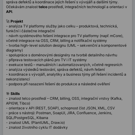
správa defektů a koordinace jejich řešení s vývojáři a dalšími týmy.
Očekávám znalost
telco
prostředí, integračních technologií a orientaci v
API
.
🚀
Projekt
- analýza TV platformy služby jako celku – produktová, technická,
funkční i částečne integrační
- návrh systémového řešení integrace pro TV platformy (např. mCore),
včetně integrace na OSS, CRM, billing a notifikační systémy
- tvorba high-level solution designu (UML – sekvenční a komponentové
diagramy)
- spolupráce s doménovými designéry na tvorbě detailního návrhu
- příprava testovacích plánů pro TV i IT systémy
- exekuce testů – manuálních i automatizovaných, včetně regresních
- analýza výsledků testování, správa defektů, návrh řešení
- koordinace s vývojáři, analytiky a business týmy při řešení incidentů a
nekonzistencí
- podpora při nasazení řešení do produkce a následné ověření
🎯
Skills
- z
nalost telco prostředí – CRM, billing, OSS, integrační vrstvy (Kafka,
APIGW, Tibco)
- orientace v API (REST, SOAP), schopnost číst JSON, XML, CSV
- práce s nástroji: Postman, SoapUI, JIRA, Confluence, Jenkins,
SQL/PostgreSQL, Kibana
- znalost UML (PlantUML, Draw.io)
- znalost životního cyklu IT dodávky