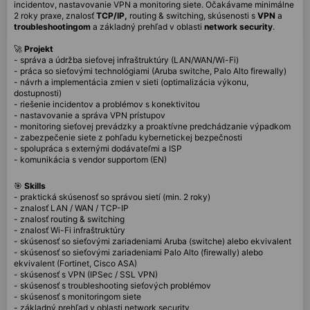
incidentov, nastavovanie VPN a monitoring siete. Očakávame minimálne
2 roky praxe, znalosť
TCP/IP,
routing & switching, skúsenosti s
VPN
a
troubleshootingom
a základný prehľad v oblasti
network security
.
🚀
Projekt
- správa a údržba sieťovej infraštruktúry (LAN/WAN/Wi-Fi)
- práca so sieťovými technológiami (Aruba switche, Palo Alto firewally)
- návrh a implementácia zmien v sieti (optimalizácia výkonu,
dostupnosti)
- riešenie incidentov a problémov s konektivitou
- nastavovanie a správa VPN prístupov
- monitoring sieťovej prevádzky a proaktívne predchádzanie výpadkom
- zabezpečenie siete z pohľadu kybernetickej bezpečnosti
- spolupráca s externými dodávateľmi a ISP
- komunikácia s vendor supportom (EN)
🎯
Skills
- praktická skúsenosť so správou sietí (min. 2 roky)
- znalosť LAN / WAN / TCP-IP
- znalosť routing & switching
- znalosť Wi-Fi infraštruktúry
- skúsenosť so sieťovými zariadeniami Aruba (switche) alebo ekvivalent
- skúsenosť so sieťovými zariadeniami Palo Alto (firewally) alebo
ekvivalent (Fortinet, Cisco ASA)
- skúsenosť s VPN (IPSec / SSL VPN)
- skúsenosť s troubleshooting sieťových problémov
- skúsenosť s monitoringom siete
- základný prehľad v oblasti network security