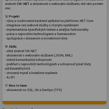
znalosti
C#/.NET
a skúsenosti s webovými službami, rád vám poviem
viac.
🚀
Projekt
- vývoj a rozširovanie backend aplikácií na platforme .NET Core
- integrácia cez webové služby s rôznymi systémami
- implementácia špecifických riešení a analýza funkcionality
- práca s najnovšími technológiami a frameworkmi
- spolupráca v skúsenom a inovatívnom tíme
🎯
Skills
- silná znalosť C#/.NET
- skúsenosti s webovými službami (JSON, XML)
- dobré komunikačné schopnosti
- prehľad o najnovších technológiách a schopnosť písať čistý,
udržiavateľný kód
- otvorená myseľ a kreatívne myslenie
- AJ B1
💡 Nice to have
- skúsenosti so SQL, Git a DevOps (TFS)