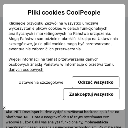
Pliki cookies CoolPeople
Strona główna
Oferty pracy
Moje aplikacje
Powiadomienia
Wiadomości
Profil
Kliknięcie przycisku Zezwól na wszystko umożliwi
.NET Developer (39693)
wykorzystanie plików cookies w celach funkcjonalnych,
analitycznych i marketingowych na Państwa urządzeniu.
« wstecz
Mogą Państwo samodzielnie określić, klikając na Ustawienia
szczegółowe, jakie pliki cookies mogą być przetwarzane,
Lokalizacja
Bratislava
ewentualnie zabronić ich przetwarzania.
Termin
6/2023 (9m+)
Więcej informacji na temat przetwarzania danych
rozpoczęcia
osobowych znajdą Państwo w
Informacje o przetwarzaniu
Umowa
Kontrakt przez CP
danych osobowych
.
Praca zdalna
50%
Odrzuć wszystko
Ustawienia szczegółowe
Wynagrodzenie
4 400 EUR
Zaakceptuj wszystko
Ta oferta nie jest aktualnie dostępna
Ako
.NET Developer
budete vyvíjať a rozširovať backend aplikácie na
platforme
.NET Core
a integrovať ich s rôznymi systémami cez
webové služby. Čaká vás analýza funkcionality, implementácia
špecifických riešení a práca s najnovšími technológiami. Ak máte silné