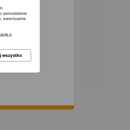
ch
o samodzielnie
e, ewentualnie
acje o
j wszystko