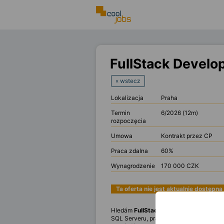
FullStack Develo
« wstecz
Lokalizacja
Praha
Termin
6/2026 (12m)
rozpoczęcia
Umowa
Kontrakt przez CP
Praca zdalna
60%
Wynagrodzenie
170 000 CZK
Ta oferta nie jest aktualnie dostępna
Hledám
FullStack vývojáře
s rozsáhlou 
SQL Serveru, práci s in-memory datovým