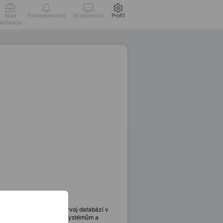
Moje
Powiadomienia
Wiadomości
Profil
aplikacje
). Vaše práce zahrnuje vývoj databází v
, porozumění komplexním systémům a