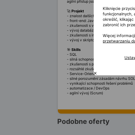
agilní přístup jsou nezbytné.
Kliknięcie przyc
🚀
Projekt
funkcjonalnych,
- znalost dalších programovacích jazyk
określić, klikaj
- front-end: JavaScript/TypeScript, Rea
zabronić ich prz
- zkušenosti s vývojem systémů pro kredi
- vývoj databází, ideálně se SQL Serve
- zkušenosti s in-memory datovými grid
Więcej informac
- vývoj v skriptovacím jazyce, napříkla
przetwarzaniu 
🎯
Skills
- SQL
Usta
- silná schopnost porozumět složitým
- zkušenosti s procesy řízenými pravidly
- rozsáhlé zkušenosti s vývojem softwar
- Service-Oriented Architecture (SOA) 
- silné porozumění zásadám návrhu SOLID
- vynikající schopnosti řešení problémů
- automatizace / DevOps
- agilní vývoj (Scrum)
Podobne oferty