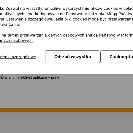
isku Zezwól na wszystko umożliwi wykorzystanie plików cookies w cela
 analitycznych i marketingowych na Państwa urządzeniu. Mogą Państw
ů, například C++/C#
ąc na Ustawienia szczegółowe, jakie pliki cookies mogą być przetwarzan
ct
etwarzania.
tní riziko v jiné bance nebo finanční softwarové firmě
rem
y a/nebo NoSQL technologiemi (např. GridGain)
ji na temat przetwarzania danych osobowych znajdą Państwo w
Inform
d Python
danych osobowych
.
Odrzuć wszystko
Zaakceptu
wienia szczegółowe
 systémům s velkým počtem vzájemně propojených komponent
, ideálně v oblasti finančních služeb
u, zahrnující: vývoj na straně serveru, vícevláknový kód
s využitím REST
 a jejich efektivní aplikace v praxi