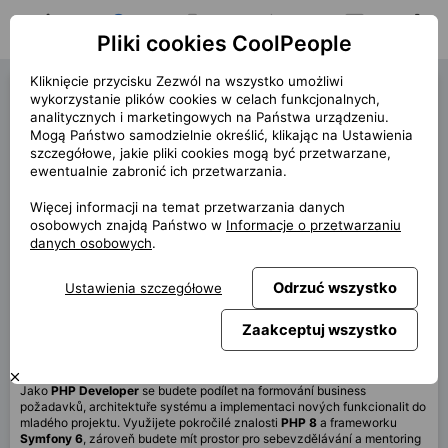
Pliki cookies CoolPeople
Strona główna
Oferty pracy
Moje aplikacje
Powiadomienia
Wiadomości
Profil
Kliknięcie przycisku Zezwól na wszystko umożliwi
PHP Developer (42364)
wykorzystanie plików cookies w celach funkcjonalnych,
analitycznych i marketingowych na Państwa urządzeniu.
« wstecz
Mogą Państwo samodzielnie określić, klikając na Ustawienia
szczegółowe, jakie pliki cookies mogą być przetwarzane,
Lokalizacja
Praha
ewentualnie zabronić ich przetwarzania.
Termin
5/2026
Więcej informacji na temat przetwarzania danych
rozpoczęcia
osobowych znajdą Państwo w
Informacje o przetwarzaniu
Umowa
Umowa o pracę Klient
danych osobowych
.
Praca zdalna
20%
Odrzuć wszystko
Ustawienia szczegółowe
Wynagrodzenie
110 000 CZK
Zaakceptuj wszystko
Ta oferta nie jest aktualnie dostępna
Jako
PHP Developer
se budete podílet na formování business
požadavků, architektuře systému a implementaci nových funkcionalit do
mladého projektu. Využijete pokročilé znalosti
PHP 8
a frameworku
Symfony 6
, zároveň budete mít prostor pro sebevzdělávání a mentoring