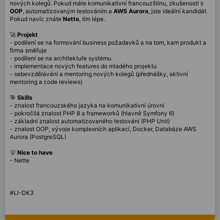
nových kolegů. Pokud máte komunikativní francouzštinu, zkušenosti s
OOP
, automatizovaným testováním a
AWS Aurora
, jste ideální kandidát.
Pokud navíc znáte
Nette
, tím lépe.
🚀
Projekt
- podilení se na formování business požadavků a na tom, kam produkt a
firma směřuje
- podílení se na architektuře systému
- implementace nových features do mladého projektu
- sebevzdělávání a mentoring nových kolegů (přednášky, aktivní
mentoring a code reviews)
🎯
Skills
- znalost francouzského jazyka na komunikativní úrovni
- pokročilá znalost PHP 8 a frameworků (hlavně Symfony 6)
- základní znalost automatizovaného testování (PHP Unit)
- znalost OOP, vývoje komplexních aplikací, Docker, Databáze AWS
Aurora (PostgreSQL)
💡
Nice to have
- Nette
#LI-DK3