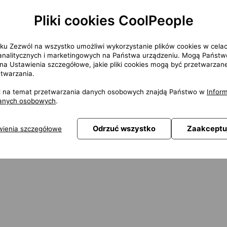
Pliki cookies CoolPeople
overnance riešenia založeného na IBM Verify Identity Governance
dľa potreby
IGA a infraštruktúrou
isku Zezwól na wszystko umożliwi wykorzystanie plików cookies w cela
 analitycznych i marketingowych na Państwa urządzeniu. Mogą Państw
ąc na Ustawienia szczegółowe, jakie pliki cookies mogą być przetwarzan
etwarzania.
ji na temat przetwarzania danych osobowych znajdą Państwo w
Inform
danych osobowych
.
Odrzuć wszystko
Zaakceptu
wienia szczegółowe
ečnosti