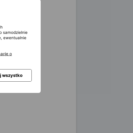
ch
o samodzielnie
e, ewentualnie
acje o
j wszystko