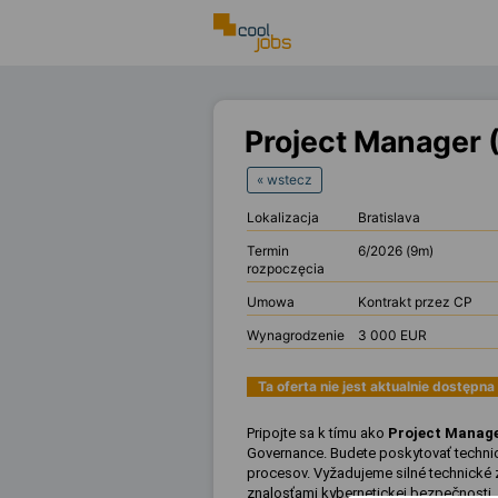
Project Manager
« wstecz
Lokalizacja
Bratislava
Termin
6/2026 (9m)
rozpoczęcia
Umowa
Kontrakt przez CP
Wynagrodzenie
3 000 EUR
Ta oferta nie jest aktualnie dostępna
Pripojte sa k tímu ako
Project Manag
Governance. Budete poskytovať technic
procesov. Vyžadujeme silné technické 
znalosťami kybernetickej bezpečnosti.