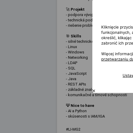
🚀
Projekt
- podpora vývoja enterprise identity g
- technická podpora Operation tímu po
- riešenie problémov súvisiacich s IAM/
Kliknięcie przyc
funkcjonalnych,
🎯
Skills
określić, klikaj
- silné technické zázemie
zabronić ich prz
- Linux
- Windows
Więcej informac
- Networking
przetwarzaniu 
- LDAP
- SQL
- JavaScript
Usta
- Java
- REST APIs
- základné znalosti kybernetickej bezp
- komunikačné a tímové schopnosti
💡
Nice to have
- AI a Python
- skúsenosti s IAM/IGA
#LI-MG2