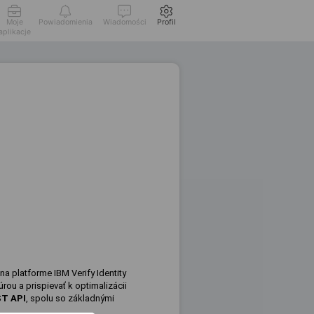
Moje
Powiadomienia
Wiadomości
Profil
aplikacje
na platforme IBM Verify Identity
túrou a prispievať k optimalizácii
ST
API
, spolu so základnými