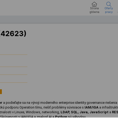
Strona
Oferty
główna
pracy
 (42623)
er
a podieľajte sa na vývoji moderného enterprise identity governance riešenia 
kú podporu Operation tímu, riešiť problémy súvisiace s
IAM/IGA
a infraštruk
znalosti v Linuxe, Windows, networking,
LDAP
,
SQL
,
Java
,
JavaScript
a
RE
 Skúsenosti s IAM/IGA a znalosť AI a
Python
sú výhodou.