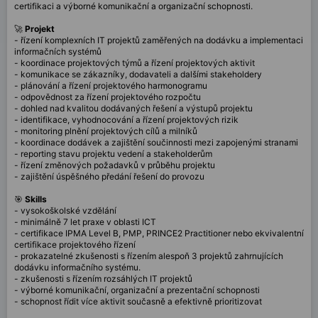
certifikaci a výborné komunikační a organizační schopnosti.
🚀
Projekt
- řízení komplexních IT projektů zaměřených na dodávku a implementaci
informačních systémů
- koordinace projektových týmů a řízení projektových aktivit
- komunikace se zákazníky, dodavateli a dalšími stakeholdery
- plánování a řízení projektového harmonogramu
- odpovědnost za řízení projektového rozpočtu
- dohled nad kvalitou dodávaných řešení a výstupů projektu
- identifikace, vyhodnocování a řízení projektových rizik
- monitoring plnění projektových cílů a milníků
- koordinace dodávek a zajištění součinnosti mezi zapojenými stranami
- reporting stavu projektu vedení a stakeholderům
- řízení změnových požadavků v průběhu projektu
- zajištění úspěšného předání řešení do provozu
🎯
Skills
- vysokoškolské vzdělání
- minimálně 7 let praxe v oblasti ICT
- certifikace IPMA Level B, PMP, PRINCE2 Practitioner nebo ekvivalentní
certifikace projektového řízení
- prokazatelné zkušenosti s řízením alespoň 3 projektů zahrnujících
dodávku informačního systému.
- zkušenosti s řízením rozsáhlých IT projektů
- výborné komunikační, organizační a prezentační schopnosti
- schopnost řídit více aktivit současně a efektivně prioritizovat