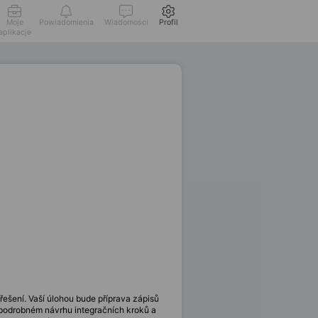
Moje
Powiadomienia
Wiadomości
Profil
aplikacje
 řešení. Vaší úlohou bude příprava zápisů
 podrobném návrhu integračních kroků a