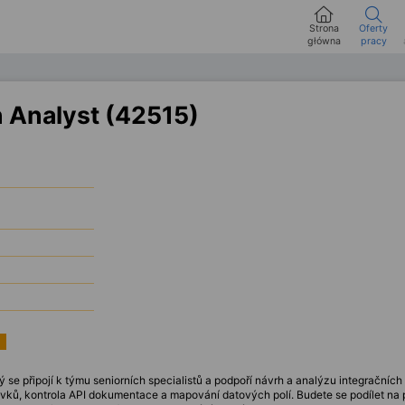
Strona
Oferty
główna
pracy
n Analyst (42515)
rý se připojí k týmu seniorních specialistů a podpoří návrh a analýzu integračních
vků, kontrola API dokumentace a mapování datových polí. Budete se podílet na