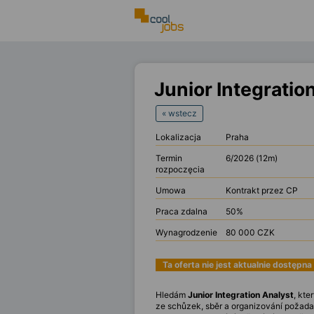
Junior Integratio
« wstecz
Lokalizacja
Praha
Termin
6/2026 (12m)
rozpoczęcia
Umowa
Kontrakt przez CP
Praca zdalna
50%
Wynagrodzenie
80 000 CZK
Ta oferta nie jest aktualnie dostępna
Hledám
Junior Integration Analyst
, kte
ze schůzek, sběr a organizování požada