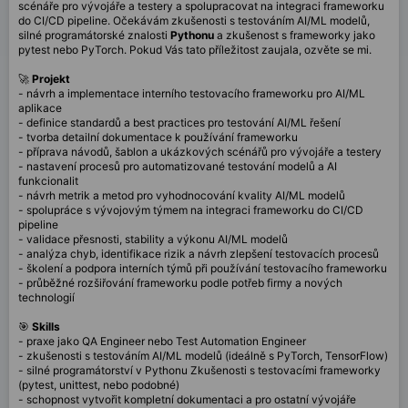
scénáře pro vývojáře a testery a spolupracovat na integraci frameworku
do CI/CD pipeline. Očekávám zkušenosti s testováním AI/ML modelů,
silné programátorské znalosti
Pythonu
a zkušenost s frameworky jako
pytest nebo PyTorch. Pokud Vás tato příležitost zaujala, ozvěte se mi.
🚀
Projekt
- návrh a implementace interního testovacího frameworku pro AI/ML
aplikace
- definice standardů a best practices pro testování AI/ML řešení
- tvorba detailní dokumentace k používání frameworku
- příprava návodů, šablon a ukázkových scénářů pro vývojáře a testery
- nastavení procesů pro automatizované testování modelů a AI
funkcionalit
- návrh metrik a metod pro vyhodnocování kvality AI/ML modelů
- spolupráce s vývojovým týmem na integraci frameworku do CI/CD
pipeline
- validace přesnosti, stability a výkonu AI/ML modelů
- analýza chyb, identifikace rizik a návrh zlepšení testovacích procesů
- školení a podpora interních týmů při používání testovacího frameworku
- průběžné rozšiřování frameworku podle potřeb firmy a nových
technologií
🎯
Skills
- praxe jako QA Engineer nebo Test Automation Engineer
- zkušenosti s testováním AI/ML modelů (ideálně s PyTorch, TensorFlow)
- silné programátorství v Pythonu Zkušenosti s testovacími frameworky
(pytest, unittest, nebo podobné)
- schopnost vytvořit kompletní dokumentaci a pro ostatní vývojáře