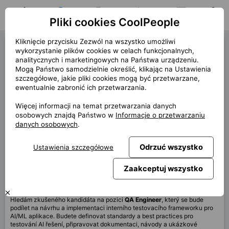
Pliki cookies CoolPeople
Strona główna
Oferty pracy
Moje aplikacje
Powiadomienia
Wiadomości
Profil
Kliknięcie przycisku Zezwól na wszystko umożliwi
QA Engineer (42841)
wykorzystanie plików cookies w celach funkcjonalnych,
analitycznych i marketingowych na Państwa urządzeniu.
« wstecz
Mogą Państwo samodzielnie określić, klikając na Ustawienia
szczegółowe, jakie pliki cookies mogą być przetwarzane,
Lokalizacja
Praha
ewentualnie zabronić ich przetwarzania.
Termin
7/2026 (9m+)
Więcej informacji na temat przetwarzania danych
rozpoczęcia
osobowych znajdą Państwo w
Informacje o przetwarzaniu
Umowa
Kontrakt przez CP
danych osobowych
.
Praca zdalna
80%
Odrzuć wszystko
Ustawienia szczegółowe
Wynagrodzenie
100 000 CZK
Zaakceptuj wszystko
Ta oferta nie jest aktualnie dostępna
Hledám zkušeného kandidáta na pozici
QA Engineer
, který se bude
podílet na návrhu a implementaci interního testovacího frameworku pro
AI/ML aplikace. Budete definovat standardy a best practices pro
testování AI řešení, připravovat dokumentaci, návody a ukázkové