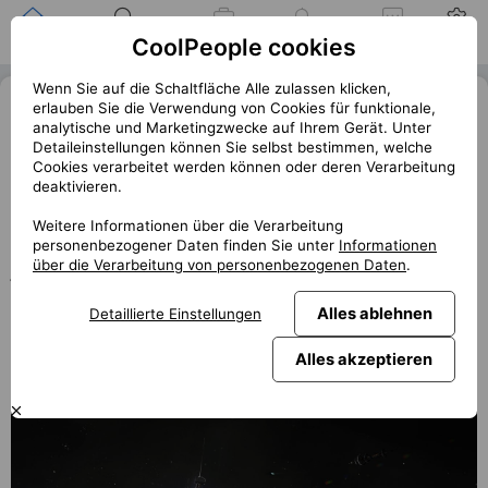
Zuhause
Suche nach einer
Meine
Benachrichtigung
Mitteilungen
Profil
CoolPeople cookies
Position
Jobs
Wenn Sie auf die Schaltfläche Alle zulassen klicken,
3 nové sci-fi filmy na Netflixu, které
erlauben Sie die Verwendung von Cookies für funktionale,
analytische und Marketingzwecke auf Ihrem Gerät. Unter
vás dostanou do kolen
Detaileinstellungen können Sie selbst bestimmen, welche
Cookies verarbeitet werden können oder deren Verarbeitung
« Zurück
deaktivieren.
club.coolpeople.cz
Na trhu najdete nepřeberné množství doposud natočených
Weitere Informationen über die Verarbeitung
personenbezogener Daten finden Sie unter
Informationen
sci-fi snímků. Netflix se může pyšnit celými desítkami. Zde
über die Verarbeitung von personenbezogenen Daten
.
jsou TOP 3, které by neměly uniknout vaší pozornosti.
Nenechte si je ujít. Sice se blíží vánoční čas, a tak by kde
Alles ablehnen
Detaillierte Einstellungen
kdo očekával spíše tipy na vánoční filmy, na ty je ještě
chvilku čas.
Alles akzeptieren