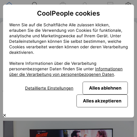
Zuhause
Suche nach einer
Meine
Benachrichtigung
Mitteilungen
Profil
CoolPeople cookies
Position
Jobs
Wenn Sie auf die Schaltfläche Alle zulassen klicken,
5 nejlepších květnových novinek na
erlauben Sie die Verwendung von Cookies für funktionale,
analytische und Marketingzwecke auf Ihrem Gerät. Unter
obrazovkách: Schwarzenegger v
Detaileinstellungen können Sie selbst bestimmen, welche
seriálu, nový Ant-Man a Jennifer
Cookies verarbeitet werden können oder deren Verarbeitung
deaktivieren.
Lopez
Weitere Informationen über die Verarbeitung
personenbezogener Daten finden Sie unter
Informationen
« Zurück
club.coolpeople.cz
über die Verarbeitung von personenbezogenen Daten
.
Velký návrat Arnolda Schwarzeneggera, a navíc poprvé za
Alles ablehnen
Detaillierte Einstellungen
jeho kariéru v seriálu! Dlouho očekávaný snímek s Jennifer
Lopez a trochu romantiky a fantazie na vrch? To vše a
Alles akzeptieren
mnohem více v květnových novinkách, nejen na Netflixu.