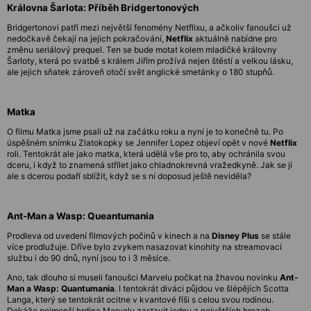
Královna Šarlota: Příběh Bridgertonových
Bridgertonovi patří mezi největší fenomény Netflixu, a ačkoliv fanoušci už
nedočkavě čekají na jejich pokračování,
Netflix
aktuálně nabídne pro
změnu seriálový prequel. Ten se bude motat kolem mladičké královny
Šarloty, která po svatbě s králem Jiřím prožívá nejen štěstí a velkou lásku,
ale jejich sňatek zároveň otočí svět anglické smetánky o 180 stupňů.
Matka
O filmu Matka jsme psali už na začátku roku a nyní je to konečně tu. Po
úspěšném snímku Zlatokopky se Jennifer Lopez objeví opět v nové
Netflix
roli. Tentokrát ale jako matka, která udělá vše pro to, aby ochránila svou
dceru, i když to znamená střílet jako chladnokrevná vražedkyně. Jak se jí
ale s dcerou podaří sblížit, když se s ní doposud ještě neviděla?
Ant-Man a Wasp: Queantumania
Prodleva od uvedení filmových počinů v kinech a na
Disney Plus
se stále
více prodlužuje. Dříve bylo zvykem nasazovat kinohity na streamovací
službu i do 90 dnů, nyní jsou to i 3 měsíce.
Ano, tak dlouho si museli fanoušci Marvelu počkat na žhavou novinku
Ant-
Man a Wasp: Quantumania
. I tentokrát diváci půjdou ve šlépějích Scotta
Langa, který se tentokrát ocitne v kvantové říši s celou svou rodinou.
Dokáže nejmenší hrdina Marvelu zastavit jednu z největších hrozeb