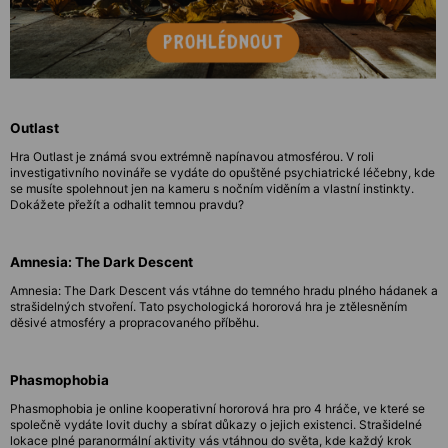
Outlast
Hra Outlast je známá svou extrémně napínavou atmosférou. V roli
investigativního novináře se vydáte do opuštěné psychiatrické léčebny, kde
se musíte spolehnout jen na kameru s nočním viděním a vlastní instinkty.
Dokážete přežít a odhalit temnou pravdu?
Amnesia: The Dark Descent
Amnesia: The Dark Descent vás vtáhne do temného hradu plného hádanek a
strašidelných stvoření. Tato psychologická hororová hra je ztělesněním
děsivé atmosféry a propracovaného příběhu.
Phasmophobia
Phasmophobia je online kooperativní hororová hra pro 4 hráče, ve které se
společně vydáte lovit duchy a sbírat důkazy o jejich existenci. Strašidelné
lokace plné paranormální aktivity vás vtáhnou do světa, kde každý krok