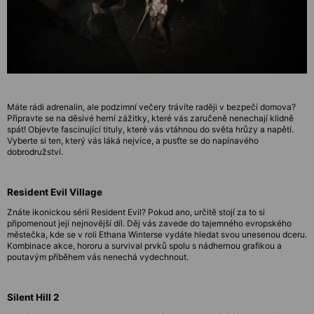
Máte rádi adrenalin, ale podzimní večery trávíte raději v bezpečí domova?
Připravte se na děsivé herní zážitky, které vás zaručeně nenechají klidně
spát! Objevte fascinující tituly, které vás vtáhnou do světa hrůzy a napětí.
Vyberte si ten, který vás láká nejvíce, a pusťte se do napínavého
dobrodružství.
Resident Evil Village
Znáte ikonickou sérii Resident Evil? Pokud ano, určitě stojí za to si
připomenout její nejnovější díl. Děj vás zavede do tajemného evropského
městečka, kde se v roli Ethana Winterse vydáte hledat svou unesenou dceru.
Kombinace akce, hororu a survival prvků spolu s nádhernou grafikou a
poutavým příběhem vás nenechá vydechnout.
Silent Hill 2