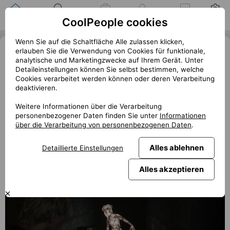
Zuhause
Suche nach einer
Meine
Benachrichtigung
Mitteilungen
Profil
CoolPeople cookies
Position
Jobs
Wenn Sie auf die Schaltfläche Alle zulassen klicken,
6 nejděsivějších hororových her,
erlauben Sie die Verwendung von Cookies für funktionale,
analytische und Marketingzwecke auf Ihrem Gerät. Unter
troufnete si?
Detaileinstellungen können Sie selbst bestimmen, welche
Cookies verarbeitet werden können oder deren Verarbeitung
« Zurück
deaktivieren.
club.coolpeople.cz
Halloween je za rohem, ale kostýmy nejsou váš styl?
Weitere Informationen über die Verarbeitung
personenbezogener Daten finden Sie unter
Informationen
Vychutnejte si noc plnou strachu a napětí s těmi nejlepšími
über die Verarbeitung von personenbezogenen Daten
.
hororovými hrami na trhu!
Alles ablehnen
Detaillierte Einstellungen
Alles akzeptieren