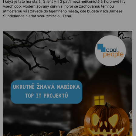
I když je tato hra starší, Silent Hill 2 patří mezi nejikoničtější hororové hry
všech dob. Modernizovaný survival horor se zachovanou temnou
atmosférou vás zavede do tajemného města, kde budete v roli Jamese
Sunderlanda hledat svou zmizelou ženu.