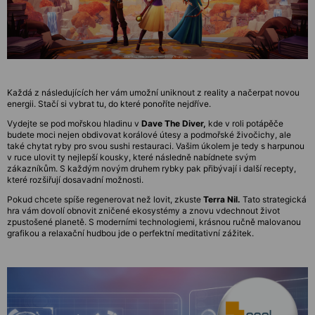
Každá z následujících her vám umožní uniknout z reality a načerpat novou
energii. Stačí si vybrat tu, do které ponoříte nejdříve.
Vydejte se pod mořskou hladinu v
Dave The Diver,
kde v roli potápěče
budete moci nejen obdivovat korálové útesy a podmořské živočichy, ale
také chytat ryby pro svou sushi restauraci. Vašim úkolem je tedy s harpunou
v ruce ulovit ty nejlepší kousky, které následně nabídnete svým
zákazníkům. S každým novým druhem rybky pak přibývají i další recepty,
které rozšiřují dosavadní možnosti.
Pokud chcete spíše regenerovat než lovit, zkuste
Terra Nil.
Tato strategická
hra vám dovolí obnovit zničené ekosystémy a znovu vdechnout život
zpustošené planetě. S moderními technologiemi, krásnou ručně malovanou
grafikou a relaxační hudbou jde o perfektní meditativní zážitek.