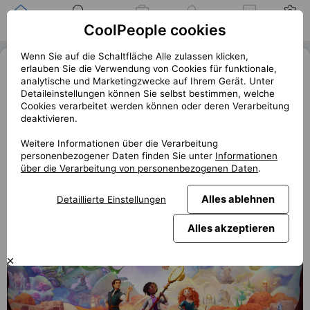
Zuhause
Suche nach einer
Meine
Benachrichtigung
Mitteilungen
Profil
CoolPeople cookies
Position
Jobs
Wenn Sie auf die Schaltfläche Alle zulassen klicken,
6 super tipů na listopadové h
erní
erlauben Sie die Verwendung von Cookies für funktionale,
analytische und Marketingzwecke auf Ihrem Gerät. Unter
novinky
Detaileinstellungen können Sie selbst bestimmen, welche
Cookies verarbeitet werden können oder deren Verarbeitung
« Zurück
deaktivieren.
club.coolpeople.cz
Listopad přináší výběr relaxačních her, které vás odvedou
Weitere Informationen über die Verarbeitung
personenbezogener Daten finden Sie unter
Informationen
od předvánočního shonu do světa plného klidu a zábavy.
über die Verarbeitung von personenbezogenen Daten
.
Alles ablehnen
Detaillierte Einstellungen
Alles akzeptieren