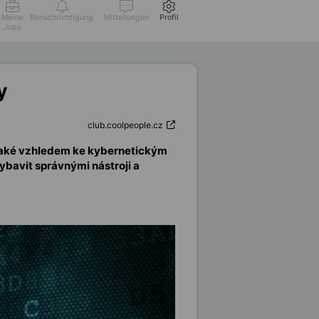
Meine
Benachrichtigung
Mitteilungen
Profil
Jobs
y
club.coolpeople.cz
le také vzhledem ke kybernetickým
ybavit správnými nástroji a