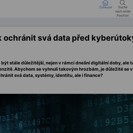
Zuhause
Suche
nach einer
Position
ak ochránit svá data před kyberútok
 být stále důležitější, nejen v rámci dnešní digitální doby, a
tenzitě. Abychom se vyhnuli takovým hrozbám, je důležité se v
hránit svá data, systémy, identitu, ale i finance?