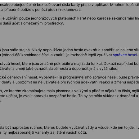
ransakce obejde úplně bez sdělování čísla karty přímo v aplikaci. Mnohem lepší s
t a případné potíže s penězi přes ni reklamovat.
je užívání pouze jednorázových platebních karet nebo karet se sekundárním li
s další účet s omezenými prostředky.
 jsou stále stejná. Nikdy nepoužívat jedno heslo dvakrát a zaměřit se na jeho síl
 jednodušší kombinace čísel a znaků, je rozhodně lepší využívat
správce hesel
.
rávců hesel, které jsou značně pokročilé a mají řadu funkcí. Dokáží například ko
žíváte, a umějí také označit slabá hesla a doporučit jiná s vyšší silou.
ké generování hesel. Vyberete-li si progresivnějšího správce hesel, bude pravdě
identy a upozornit na ně uživatele pro rychlou adekvátní reakci a změnu napad
o, ve kterém zkombinujete malá písmena s velkými a přidáte nějaké to číslo, mýl
te udělat, je zvolit opravdu bezpečné heslo. To by se mělo skládat z dvanácti a
u.
a být naprostou rutinou, kterou budete využívat vždy a všude, kde jen to jde. I v
i ty nejbezpečnější varianty zajištění vašich účtů.