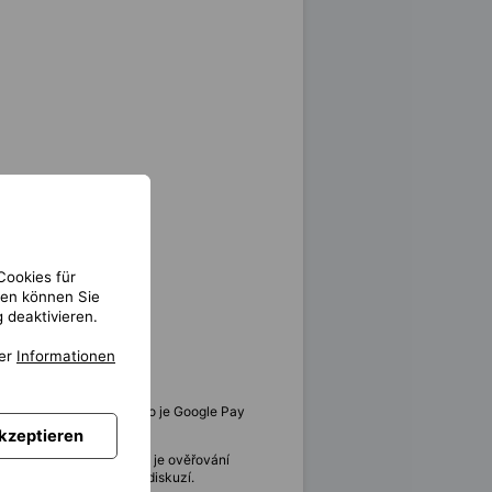
Cookies für
gen können Sie
 deaktivieren.
ter
Informationen
treamových platforem, jako je Google Pay
akzeptieren
nohdy opomíjeným krokem je ověřování
ikátu či nahlédnutím do diskuzí.