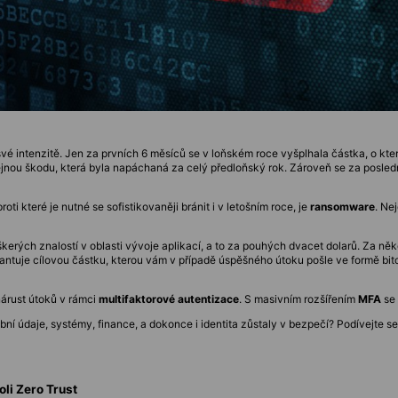
 intenzitě. Jen za prvních 6 měsíců se v loňském roce vyšplhala částka, o kter
nou škodu, která byla napáchaná za celý předloňský rok. Zároveň se za poslední
i které je nutné se sofistikovaněji bránit i v letošním roce, je
ransomware
. Ne
kerých znalostí v oblasti vývoje aplikací, a to za pouhých dvacet dolarů. Za někol
ntuje cílovou částku, kterou vám v případě úspěšného útoku pošle ve formě bitc
árust útoků v rámci
multifaktorové autentizace
. S masivním rozšířením
MFA
se 
í údaje, systémy, finance, a dokonce i identita zůstaly v bezpečí? Podívejte se
oli Zero Trust