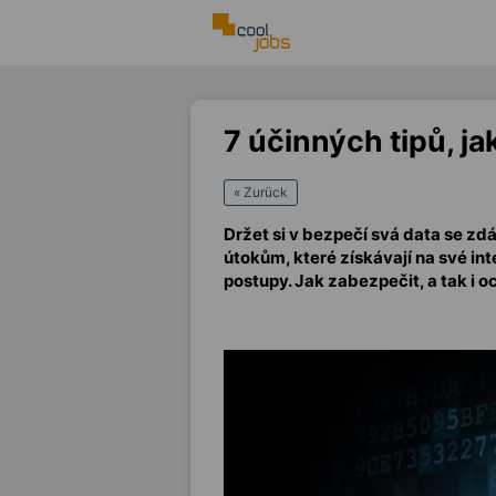
7 účinných tipů, j
« Zurück
Držet si v bezpečí svá data se zdá
útokům, které získávají na své in
postupy. Jak zabezpečit, a tak i oc