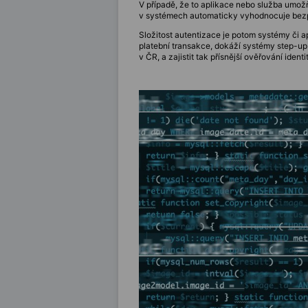
V případě, že to aplikace nebo služba umožň
v systémech automaticky vyhodnocuje bezpe
Složitost autentizace je potom systémy či a
platební transakce, dokáží systémy step-up 
v ČR, a zajistit tak přísnější ověřování identi