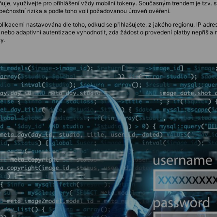
uje, využívejte pro přihlášení vždy mobilní tokeny. Současným trendem je tzv. 
čnostní rizika a podle toho volí požadovanou úroveň ověření.
plikacemi nastavována dle toho, odkud se přihlašujete, z jakého regionu, IP adre
nebo adaptivní autentizace vyhodnotit, zda žádost o provedení platby nepřišla n
ty.