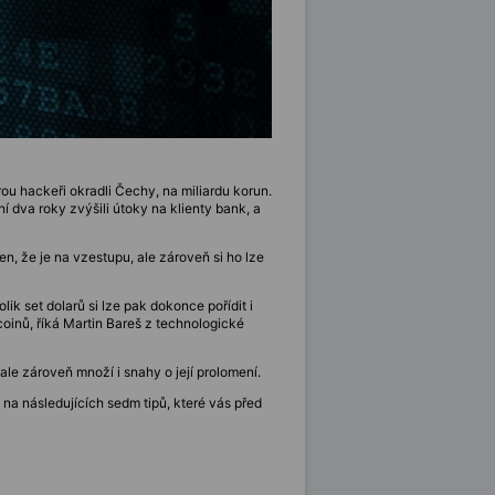
ou hackeři okradli Čechy, na miliardu korun.
 dva roky zvýšili útoky na klienty bank, a
jen, že je na vzestupu, ale zároveň si ho lze
ik set dolarů si lze pak dokonce pořídit i
oinů, říká Martin Bareš z technologické
ale zároveň množí i snahy o její prolomení.
 na následujících sedm tipů, které vás před