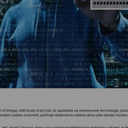
t of things), měli byste si být jistí, že spoléháte na renomované technologie, pro
ho narušení vašeho soukromí, počínaje sledováním vašeho domu přes domácí kam
o „jen“ chytrá žárovka, kterou lze ovládat prostřednictvím mobilního zařízení, je t