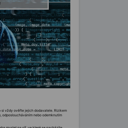
to si vždy ověřte jejich dodavatele. Rizikem
eru, odposloucháváním nebo odemknutím
řeba myslet na síť, ve které se nacházíte,