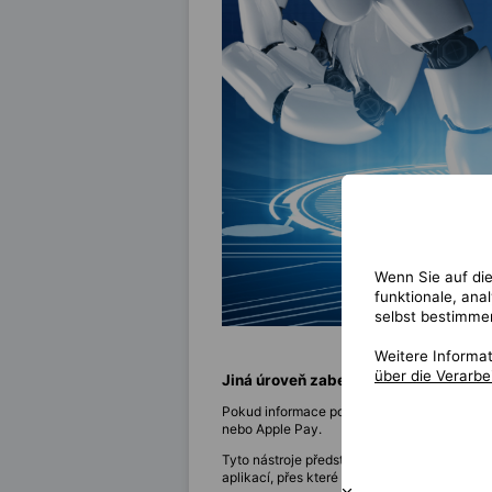
Wenn Sie auf die
funktionale, ana
selbst bestimme
Weitere Informa
über die Verarb
Jiná úroveň zabezpečení pro každý 
Pokud informace poskytujete, dělejte to pou
nebo Apple Pay.
Tyto nástroje představují nejen známé kan
aplikací, přes které nakupujete či prodáváte