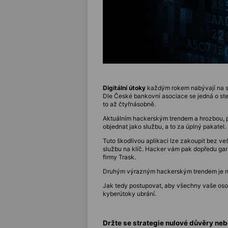
Digitální útoky
každým rokem nabývají na své
Dle České bankovní asociace se jedná o stej
to až čtyřnásobně.
Aktuálním hackerským trendem a hrozbou, prot
objednat jako službu, a to za úplný pakatel.
Tuto škodlivou aplikaci lze zakoupit bez veš
službu na klíč. Hacker vám pak dopředu gara
firmy Trask.
Druhým výrazným hackerským trendem je n
Jak tedy postupovat, aby všechny vaše osobn
kyberútoky ubrání.
Držte se strategie nulové důvěry neb