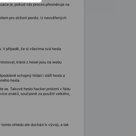
ituace je, pokud vás proces přesměruje na
mitem pro stržení peněz. U neověřených
u. V případě, že si všechna svá hesla
ntrolovat, která z hesel jsou na webu
podobně schopný hlídat i stáří hesla a
eného hesla.
íte se. Takové heslo hacker prolomí v řádu
 více znaků, současně za použití velkého,
 tomto ohledu ale dochází k vývoji, a tak