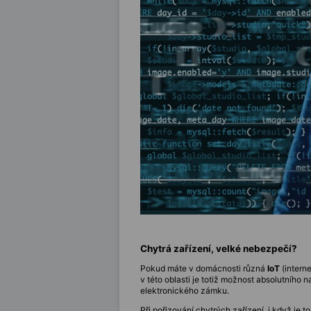
Chytrá zařízení, velké nebezpečí?
Pokud máte v domácnosti různá
IoT
(interne
v této oblasti je totiž možnost absolutní
elektronického zámku.
Při pořizování chytrých zařízení, i když je t