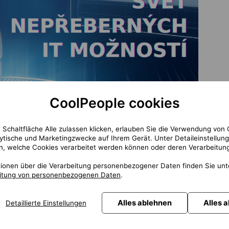
CoolPeople cookies
 Schaltfläche Alle zulassen klicken, erlauben Sie die Verwendung von 
lytische und Marketingzwecke auf Ihrem Gerät. Unter Detaileinstellun
n, welche Cookies verarbeitet werden können oder deren Verarbeitung
tionen über die Verarbeitung personenbezogener Daten finden Sie un
eitung von personenbezogenen Daten
.
kanál
ze bezpečnou formou. V případě platebních transakcí je jistější využívat mains
Alles ablehnen
Alles 
Detaillierte Einstellungen
ály, ale také jsou vybaveny vysokou úrovní zabezpečení. Dalším důležitým a m
. Jejich kontrolu lze provádět například skrze recenze na Googlu, ověřením certif