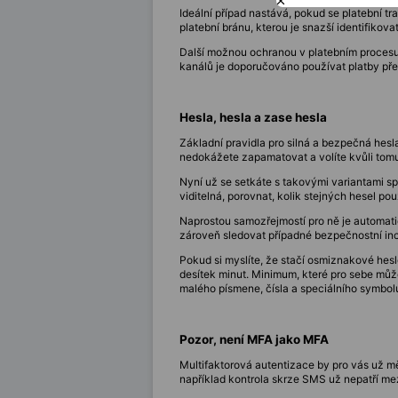
Ideální případ nastává, pokud se platební t
platební bránu, kterou je snazší identifikova
Další možnou ochranou v platebním procesu 
kanálů je doporučováno používat platby pře
Hesla, hesla a zase hesla
Základní pravidla pro silná a bezpečná hesla
nedokážete zapamatovat a volíte kvůli tomu
Nyní už se setkáte s takovými variantami sp
viditelná, porovnat, kolik stejných hesel pou
Naprostou samozřejmostí pro ně je automatic
zároveň sledovat případné bezpečnostní inc
Pokud si myslíte, že stačí osmiznakové hesl
desítek minut. Minimum, které pro sebe může
malého písmene, čísla a speciálního symbol
Pozor, není MFA jako MFA
Multifaktorová autentizace by pro vás už měl
například kontrola skrze SMS už nepatří mez