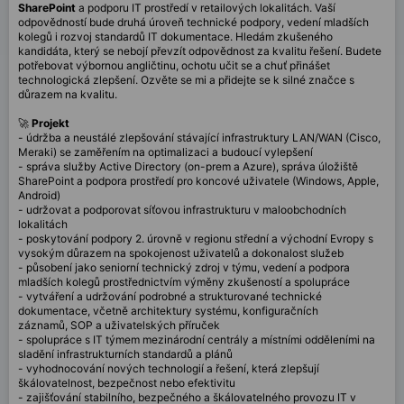
SharePoint
a podporu IT prostředí v retailových lokalitách. Vaší
odpovědností bude druhá úroveň technické podpory, vedení mladších
kolegů i rozvoj standardů IT dokumentace. Hledám zkušeného
kandidáta, který se nebojí převzít odpovědnost za kvalitu řešení. Budete
potřebovat výbornou angličtinu, ochotu učit se a chuť přinášet
technologická zlepšení. Ozvěte se mi a přidejte se k silné značce s
důrazem na kvalitu.
🚀
Projekt
- údržba a neustálé zlepšování stávající infrastruktury
LAN/WAN (Cisco,
Meraki) se zaměřením na optimalizaci a budoucí vylepšení
- správa služby Active Directory (on-prem a Azure)
, správa úložiště
SharePoint a podpora prostředí pro koncové uživatele (Windows, Apple,
Android)
- udržovat a podporovat síťovou infrastrukturu v maloobchodních
lokalitách
- poskytování podpory 2. úrovně v regionu střední a východní Evropy
s
vysokým důrazem na spokojenost uživatelů a dokonalost služeb
- působení jako seniorní technický zdroj v týmu,
vedení a podpora
mladších kolegů
prostřednictvím výměny zkušeností a spolupráce
- vytváření a udržování podrobné a strukturované technické
dokumentace
, včetně architektury systému, konfiguračních
záznamů,
SOP
a uživatelských příruček
- spolupráce s IT týmem mezinárodní centrály a místními odděleními na
sladění infrastrukturních standardů a plánů
- vyh
odnocování nových technologií a řešení, která zlepšují
škálovatelnost, bezpečnost nebo efektivitu
- zajišťování stabilního, bezpečného a škálovatelného provozu IT v