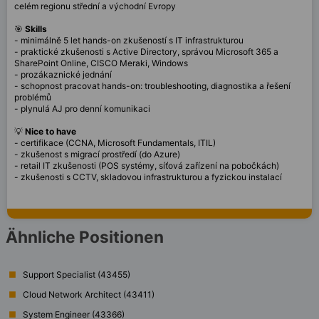
celém regionu střední a východní Evropy
🎯
Skills
- m
inimálně 5 let hands-on zkušeností s IT infrastrukturou
- praktické zkušenosti s
Active Directory,
s
právou Microsoft 365
a
S
harePoint Online,
CISCO Meraki
, Windows
- prozákaznické jednání
- schopnost pracovat
hands-on
: troubleshooting, diagnostika a řešení
problémů
- plynulá AJ pro
denní komunikaci
💡
Nice to have
- certifikace (CCNA, Microsoft Fundamentals, ITIL)
- zkušenost s migrací prostředí (do Azure)
- retail IT zkušenosti (POS systémy, síťová zařízení na pobočkách)
- zkušenosti s CCTV, skladovou infrastrukturou a fyzickou instalací
Ähnliche Positionen
Support Specialist (43455)
Cloud Network Architect (43411)
System Engineer (43366)