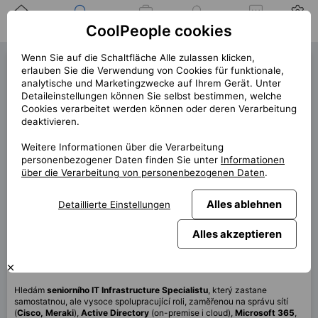
Zuhause
Suche nach einer
Meine
Benachrichtigung
Mitteilungen
Profil
CoolPeople cookies
Position
Jobs
Wenn Sie auf die Schaltfläche Alle zulassen klicken,
IT Infrastructure Specialist
erlauben Sie die Verwendung von Cookies für funktionale,
analytische und Marketingzwecke auf Ihrem Gerät. Unter
(39669)
Detaileinstellungen können Sie selbst bestimmen, welche
Cookies verarbeitet werden können oder deren Verarbeitung
« zurück
deaktivieren.
Platz
Praha
Weitere Informationen über die Verarbeitung
personenbezogener Daten finden Sie unter
Informationen
Start (Länge)
7/2025
über die Verarbeitung von personenbezogenen Daten
.
Vertrag
Hauptbeschäftigungskunde
Alles ablehnen
Detaillierte Einstellungen
Home office
40%
Monatlich
85 000 CZK
Alles akzeptieren
Diese Position ist derzeit nicht verfügbar
Hledám
seniorního IT Infrastructure Specialistu
, který zastane
samostatnou, ale vysoce spolupracující roli, zaměřenou na správu sítí
(
Cisco, Meraki
),
Active Directory
(on-premise i cloud),
Microsoft 365
,