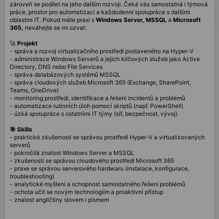
zároveň se podílet na jeho dalším rozvoji. Čeká vás samostatná i týmová
práce, prostor pro automatizaci a každodenní spolupráce s dalšími
oblastmi IT. Pokud máte praxi s
Windows Server, MSSQL
a
Microsoft
365,
neváhejte se mi ozvat.
🚀
Projekt
- správa a rozvoj virtualizačního prostředí postaveného na Hyper-V
- administrace Windows Serverů a jejich klíčových služeb jako Active
Directory, DNS nebo File Services
- správa databázových systémů MSSQL
- správa cloudových služeb Microsoft 365 (Exchange, SharePoint,
Teams, OneDrive)
- monitoring prostředí, identifikace a řešení incidentů a problémů
- automatizace rutinních úloh pomocí skriptů (např. PowerShell)
- úzká spolupráce s ostatními IT týmy (síť, bezpečnost, vývoj)
🎯 Skills
- praktické zkušenosti se správou prostředí Hyper-V a virtualizovaných
serverů
- pokročilá znalost Windows Server a MSSQL
- zkušenosti se správou cloudového prostředí Microsoft 365
- praxe se správou serverového hardwaru (instalace, konfigurace,
troubleshooting)
- analytické myšlení a schopnost samostatného řešení problémů
- ochota učit se novým technologiím a proaktivní přístup
- znalost angličtiny slovem i písmem