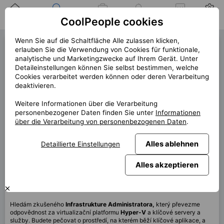
Zuhause
Suche nach einer
Meine
Benachrichtigung
Mitteilungen
Profil
CoolPeople cookies
Position
Jobs
Wenn Sie auf die Schaltfläche Alle zulassen klicken,
Infrastructure Administrator
erlauben Sie die Verwendung von Cookies für funktionale,
analytische und Marketingzwecke auf Ihrem Gerät. Unter
(40672)
Detaileinstellungen können Sie selbst bestimmen, welche
Cookies verarbeitet werden können oder deren Verarbeitung
« zurück
deaktivieren.
Platz
Praha
Weitere Informationen über die Verarbeitung
personenbezogener Daten finden Sie unter
Informationen
Start (Länge)
10/2025
über die Verarbeitung von personenbezogenen Daten
.
Vertrag
Hauptbeschäftigungskunde
Alles ablehnen
Detaillierte Einstellungen
Home office
40%
Monatlich
85 000 CZK
Alles akzeptieren
Diese Position ist derzeit nicht verfügbar
Hledám zkušeného
Infrastrukture Administratora,
který převezme
odpovědnost za virtualizační platformu
Hyper-V
a klíčové servery a
služby. Budete pečovat o prostředí, na kterém běží klíčové aplikace, a