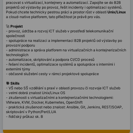
pracovat s virtualizací, kontejnery a automatizací. Zapojíte se do B2B
projektů od výstavby po provoz, řešit incidenty i optimalizaci systémů.
Pokud chcete technicky pestrou práci a prostor růst v oblasti
Unix/Linux
a cloud-native platforem, tato příležitost je právě pro vás.
🚀
Projekt
- provoz, údržba a rozvoj ICT služeb v prostředí telekomunikační
společnosti
- spolupráce na realizaci a implementaci B2B projektů od výstavby po
provozní podporu
- administrace a správa platforem na virtualizačních a kontejnerizačních
technologiích
- automatizace, skriptování a podpora CI/CD procesů
- řešení incidentů, optimalizace systémů a spolupráce s interními i
externími týmy
- občasné služební cesty v rámci projektové spolupráce
🎯 Skills
- VŠ nebo SŠ vzdělání s praxí v oblasti provozu či rozvoje ICT služeb
- velmi dobrá znalost Unix/Linux OS
- zkušenosti s virtualizačními a kontejnerizačními technologiemi:
VMware, KVM, Docker, Kubernetes, OpenShift
- praktická zkušenost nebo znalost: Ansible, Git, Jenkins, REST/SOAP,
skriptování v Python/Perl/LUA
- řidičský průkaz sk. B