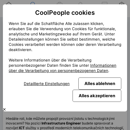
Zuhause
Suche nach einer
Meine
Benachrichtigung
Mitteilungen
Profil
CoolPeople cookies
Position
Jobs
Wenn Sie auf die Schaltfläche Alle zulassen klicken,
Infrastructure Engineer
erlauben Sie die Verwendung von Cookies für funktionale,
analytische und Marketingzwecke auf Ihrem Gerät. Unter
(41228)
Detaileinstellungen können Sie selbst bestimmen, welche
Cookies verarbeitet werden können oder deren Verarbeitung
« zurück
deaktivieren.
Platz
Praha
Weitere Informationen über die Verarbeitung
personenbezogener Daten finden Sie unter
Informationen
Start (Länge)
1/2026 (12m)
über die Verarbeitung von personenbezogenen Daten
.
Vertrag
Vertrag über CP
Alles ablehnen
Detaillierte Einstellungen
Home office
70%
Monatlich
110 000 CZK
Alles akzeptieren
Diese Position ist derzeit nicht verfügbar
Hledáte roli, kde můžete propojit provozní jistotu s technologickými
inovacemi? Na pozici
Infrastructure Engineer
budete spravovat a
rozvíjet
ICT
služby v prostředí moderních telekomunikačních technologií,