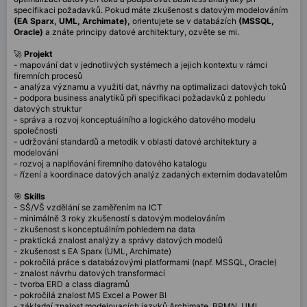
specifikaci požadavků. Pokud máte zkušenost s datovým modelováním
(EA Sparx, UML, Archimate),
orientujete se v databázích
(MSSQL,
Oracle)
a znáte principy datové architektury, ozvěte se mi.
🚀
Projekt
- mapování dat v jednotlivých systémech a jejich kontextu v rámci
firemních procesů
- analýza významu a využití dat, návrhy na optimalizaci datových toků
- podpora business analytiků při specifikaci požadavků z pohledu
datových struktur
- správa a rozvoj konceptuálního a logického datového modelu
společnosti
- udržování standardů a metodik v oblasti datové architektury a
modelování
- rozvoj a naplňování firemního datového katalogu
- řízení a koordinace datových analýz zadaných externím dodavatelům
🎯
Skills
- SŠ/VŠ vzdělání se zaměřením na ICT
- minimálně 3 roky zkušeností s datovým modelováním
- zkušenost s konceptuálním pohledem na data
- praktická znalost analýzy a správy datových modelů
- zkušenost s EA Sparx (UML, Archimate)
- pokročilá práce s databázovými platformami (např. MSSQL, Oracle)
- znalost návrhu datových transformací
- tvorba ERD a class diagramů
- pokročilá znalost MS Excel a Power BI
- základní znalost modelovacích jazyků Archimate, BPMN, UML