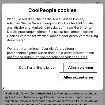
Zuhause
Suche nach einer
Meine
Benachrichtigung
Mitteilungen
Profil
CoolPeople cookies
Position
Jobs
Wenn Sie auf die Schaltfläche Alle zulassen klicken,
Data Analyst (40827)
erlauben Sie die Verwendung von Cookies für funktionale,
analytische und Marketingzwecke auf Ihrem Gerät. Unter
1 offene Position links!
Detaileinstellungen können Sie selbst bestimmen, welche
Cookies verarbeitet werden können oder deren Verarbeitung
« zurück
deaktivieren.
Platz
Praha
Weitere Informationen über die Verarbeitung
Start (Länge)
7/2025 (12m)
personenbezogener Daten finden Sie unter
Informationen
über die Verarbeitung von personenbezogenen Daten
.
Vertrag
Vertrag über CP
Home office
60%
Alles ablehnen
Detaillierte Einstellungen
Monatlich
120 000 CZK
Alles akzeptieren
Diese Position ist derzeit nicht verfügbar
Hledám zkušeného
Data Analytika
, který se bude podílet na návrhu a
správě konceptuálního a logického datového modelu napříč celou
organizací. Vaším úkolem bude analyzovat datové struktury, navrhovat
optimalizaci datových toků a podporovat business analytiky při