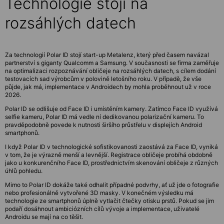
Technologie stojí na
rozsáhlých datech
Za technologií Polar ID stojí start-up Metalenz, který před časem navázal
partnerství s giganty Qualcomm a Samsung. V současnosti se firma zaměřuje
na optimalizaci rozpoznávání obličeje na rozsáhlých datech, s cílem dodání
testovacích sad výrobcům v polovině letošního roku. V případě, že vše
půjde, jak má, implementace v Androidech by mohla proběhnout už v roce
2026.
Polar ID se odlišuje od Face ID i umístěním kamery. Zatímco Face ID využívá
selfie kameru, Polar ID má vedle ní dedikovanou polarizační kameru. To
pravděpodobně povede k nutnosti širšího průstřelu v displejích Android
smartphonů.
I když Polar ID v technologické sofistikovanosti zaostává za Face ID, vyniká
v tom, že je výrazně menší a levnější. Registrace obličeje probíhá obdobně
jako u konkurenčního Face ID, prostřednictvím skenování obličeje z různých
úhlů pohledu.
Mimo to Polar ID dokáže také odhalit případné podvrhy, ať už jde o fotografie
nebo profesionálně vytvořené 3D masky. V konečném výsledku má
technologie ze smartphonů úplně vytlačit čtečky otisku prstů. Pokud se jim
podaří dosáhnout ambiciózních cílů vývoje a implementace, uživatelé
Androidu se mají na co těšit.