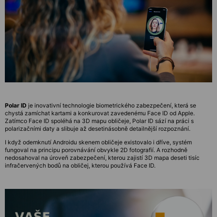
Polar ID
je inovativní technologie biometrického zabezpečení, která se
chystá zamíchat kartami a konkurovat zavedenému Face ID od Apple.
Zatímco Face ID spoléhá na 3D mapu obličeje, Polar ID sází na práci s
polarizačními daty a slibuje až desetinásobně detailnější rozpoznání.
I když odemknutí Androidu skenem obličeje existovalo i dříve, systém
fungoval na principu porovnávání obvykle 2D fotografií. A rozhodně
nedosahoval na úroveň zabezpečení, kterou zajistí 3D mapa deseti tisíc
infračervených bodů na obličej, kterou používá Face ID.