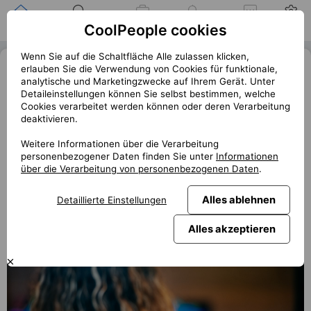
Zuhause
Suche nach einer
Meine
Benachrichtigung
Mitteilungen
Profil
CoolPeople cookies
Position
Jobs
Wenn Sie auf die Schaltfläche Alle zulassen klicken,
Android dostane své „Face ID“: Polar
erlauben Sie die Verwendung von Cookies für funktionale,
analytische und Marketingzwecke auf Ihrem Gerät. Unter
ID možná překoná i Apple
Detaileinstellungen können Sie selbst bestimmen, welche
Cookies verarbeitet werden können oder deren Verarbeitung
« Zurück
deaktivieren.
club.coolpeople.cz
Připravte se na revoluci v biometrickém zabezpečení.
Weitere Informationen über die Verarbeitung
personenbezogener Daten finden Sie unter
Informationen
Polar ID, inovativní technologie s detailním rozpoznáním se
über die Verarbeitung von personenbezogenen Daten
.
chystá pokořit Androidy. Stane se skutečně konkurencí
Face ID?
Alles ablehnen
Detaillierte Einstellungen
Alles akzeptieren