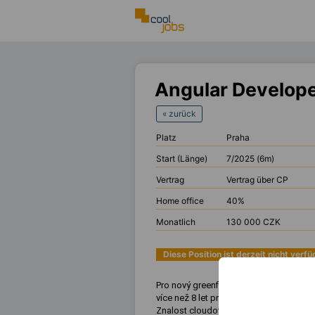
Angular Develope
« zurück
Platz
Praha
Start (Länge)
7/2025 (6m)
Vertrag
Vertrag über CP
Home office
40%
Monatlich
130 000 CZK
Diese Position ist derzeit nicht verf
Pro nový greenfield projekt hledám z
více než 8 let praxe s
Angular
a zkušeno
Znalost cloudových platforem,
Java
n