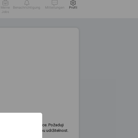
Meine
Benachrichtigung
Mitteilungen
Profil
Jobs
moderní softwarové aplikace. Požaduji
 dokumentaci a technickou udržitelnost.