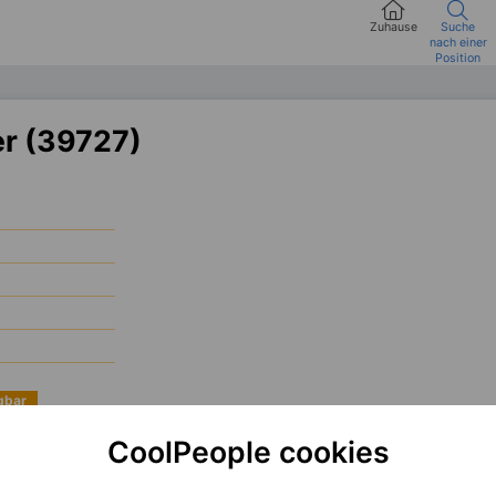
Zuhause
Suche
nach einer
Position
r (39727)
ügbar
CoolPeople cookies
kušeného
Angular Developera
, který se zapojí do návrhu, vývoje a testování 
sti z globálních projektů. Budete pracovat v prostředí s důrazem na kvalitu,
ebo
.
NET
je vítanou výhodou.