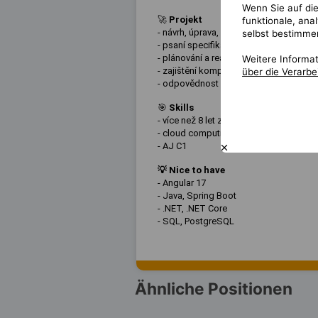
Wenn Sie auf die
🚀
Projekt
funktionale, ana
- návrh, úprava, implementace a dokum
selbst bestimme
- psaní specifikací produktů, návrhů a
- plánování a realizace testovacích stra
Weitere Informa
- zajištění kompatibility s produkty tř
über die Verarb
- odpovědnost za svěřené úkoly a rozho
🎯
Skills
- více než 8 let zkušeností s Angular, m
- cloud computing
- AJ C1
💡
Nice to have
- Angular 17
- Java, Spring Boot
- .NET, .NET Core
- SQL, PostgreSQL
Ähnliche Positionen