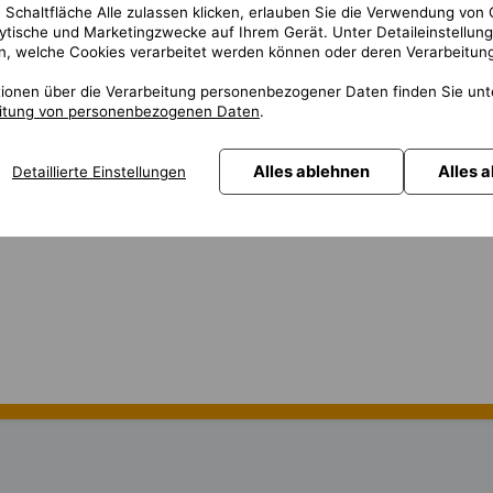
 Schaltfläche Alle zulassen klicken, erlauben Sie die Verwendung von 
lytische und Marketingzwecke auf Ihrem Gerät. Unter Detaileinstellun
entace vylepšení softwarových aplikací
n, welche Cookies verarbeitet werden können oder deren Verarbeitung
 technických manuálů
tegií pro různé oblasti produktů
tionen über die Verarbeitung personenbezogener Daten finden Sie un
etích stran, operačními systémy a stávajícím softwarem
eitung von personenbezogenen Daten
.
dování při vývoji na základě zkušeností a znalostí prostředí
Alles ablehnen
Alles 
Detaillierte Einstellungen
inimálně 5 let praxe na globálních projektech