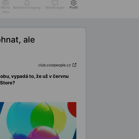
Meine
Benachrichtigung
Mitteilungen
Profil
Jobs
hnat, ale
club.coolpeople.cz
obu, vypadá to, že už v červnu
 Store?