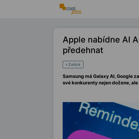
Apple nabídne AI A
předehnat
« Zurück
Samsung má Galaxy AI, Google zase
své konkurenty nejen dožene, al