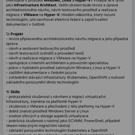
orientujete v prostředí
Windows, Linux
a
Hyper-V?
Přidejte se k týmu
jako
Infrastructure Architect.
Vaším úkolem bude revize a úprava
architektonického návrhu, návrh testovacího prostředí a realizace
migrace z
VMware
na
Hyper-V.
Hledám odborníka, který rozumí
technologiím, umí navrhovat efektivní řešení a zajistí kvalitní
dokumentaci v češtině.
🚀
Projekt
- revize připraveného architektonického návrhu migrace a jeho případná
úprava
- návrh a sestavení testovacího prostředí
- návrh testovacích scénářů a provedení testů
- návrh a realizace migrace z VMware na Hyper-V
- spolupráce s interním architektem a provozním specialistou
- práce v hybridním prostředí zahrnujícím Windows, Linux a Hyper-V
- zajištění dokumentace v českém jazyce
- zohlednění stávající infrastruktury (Kubernetes, OpenShift) s nutností
základního porozumění těmto technologiím
🎯
Skills
- prokazatelná zkušenost s návrhem a migrací virtualizační
infrastruktury, zejména na platformě Hyper-V
- zkušenost s VMware a přechodem z této platformy na Hyper-V
- dobrá znalost prostředí Windows Server a Linux
- znalost síťových a storage aspektů virtualizace
- praktická zkušenost s nástroji jako SCVMM, PowerShell, případně
Veeam nebo jinými migračními nástroji
- základní porozumění technologiím Kubernetes a OpenShift