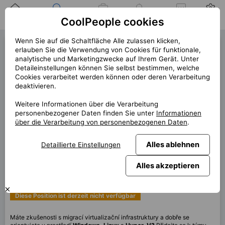
Zuhause
Suche nach einer
Meine
Benachrichtigung
Mitteilungen
Profil
CoolPeople cookies
Position
Jobs
Wenn Sie auf die Schaltfläche Alle zulassen klicken,
Infrastructure Architect
erlauben Sie die Verwendung von Cookies für funktionale,
analytische und Marketingzwecke auf Ihrem Gerät. Unter
(39913)
Detaileinstellungen können Sie selbst bestimmen, welche
Cookies verarbeitet werden können oder deren Verarbeitung
1 offene Position links!
deaktivieren.
« zurück
Weitere Informationen über die Verarbeitung
Platz
Praha
personenbezogener Daten finden Sie unter
Informationen
über die Verarbeitung von personenbezogenen Daten
.
Start (Länge)
8/2025 (12m+)
Vertrag
Vertrag über CP
Alles ablehnen
Detaillierte Einstellungen
Home office
99%
Alles akzeptieren
Monatlich
140 000 CZK
Diese Position ist derzeit nicht verfügbar
Máte zkušenosti s migrací virtualizační infrastruktury a dobře se