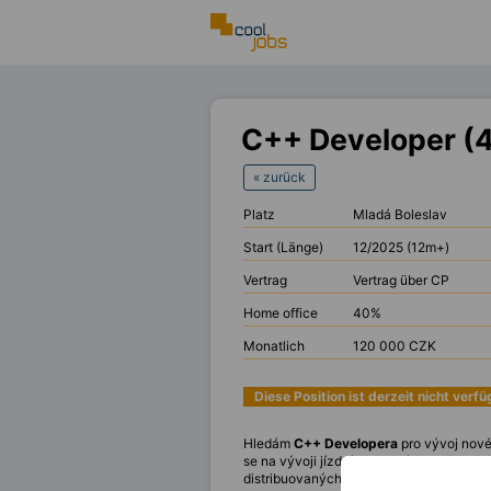
C++ Developer (
« zurück
Platz
Mladá Boleslav
Start (Länge)
12/2025 (12m+)
Vertrag
Vertrag über CP
Home office
40%
Monatlich
120 000 CZK
Diese Position ist derzeit nicht verf
Hledám
C++ Developera
pro vývoj nov
se na vývoji jízdního simulátoru včetně 
distribuovaných výpočtů a datových tok