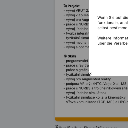
🚀 Projekt
- vývoj VRUT 2.0 a souvisejících služeb
- vývoj v aplikačních oblastech ray trac
Wenn Sie auf die
- vývoj pro Augmented reality a podpora 
funktionale, ana
- práce s NURBS a trojúhelníkovými sítě
selbst bestimme
- vývoj jízdního simulátoru a fyziky voz
- tvorba interaktivity ve VR scénách
Weitere Informa
- fyzikální simulace kolizí a kinematiky
- vývoj mechanismů pohybu
über die Verarb
- vývoj a optimalizace síťové komunika
🎯 Skills
- programování v C++
- práce s ray tracingem (CPU)
- práce s grafickým rozhraním Vulkan
- fyzikální simulace optiky, světla a mat
- vývoj pro Augmented reality
- podpora VR brýlí (HTC, Varjo, Xtal, MS
- práce s NURBS a trojúhelníkovými sítě
- vývoj jízdního simulátoru
- fyzikální simulace kolizí a kinematiky
- síťová komunikace (TCP, MPI) a HPC c