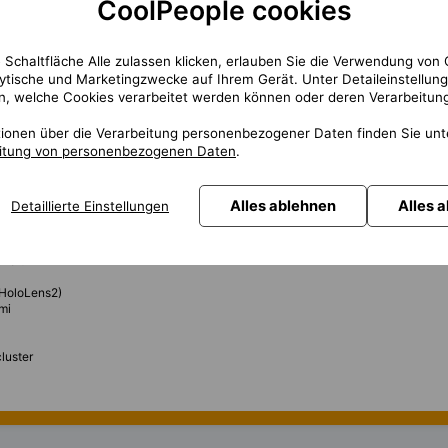
CoolPeople cookies
ingu, Vulkanu a optiky
 Schaltfläche Alle zulassen klicken, erlauben Sie die Verwendung von 
VR brýlí
lytische und Marketingzwecke auf Ihrem Gerät. Unter Detaileinstellun
mi
n, welche Cookies verarbeitet werden können oder deren Verarbeitung
u
tionen über die Verarbeitung personenbezogener Daten finden Sie un
eitung von personenbezogenen Daten
.
ce, distribuovaných výpočtů a datových toků
Alles ablehnen
Alles 
Detaillierte Einstellungen
eriálů
 HoloLens2)
mi
luster