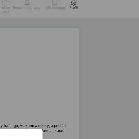
Meine
Benachrichtigung
Mitteilungen
Profil
Jobs
y tracingu, Vulkanu a optiky, a podílet
ky, a optimalizaci síťové komunikace,