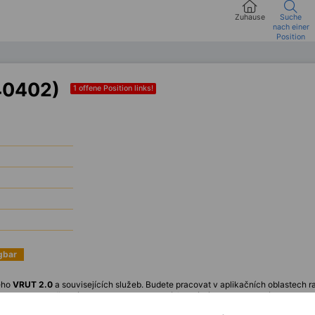
Zuhause
Suche
nach einer
Position
40402)
1 offene Position links!
ügbar
ého
VRUT 2.0
a souvisejících služeb. Budete pracovat v aplikačních oblastech ra
fyziky vozu. Vaše práce bude zahrnovat také fyzikální simulace kolizí a kinemati
ů. Pokud máte zkušenosti s AR/VR a HPC clusterem, ozvěte se mi.