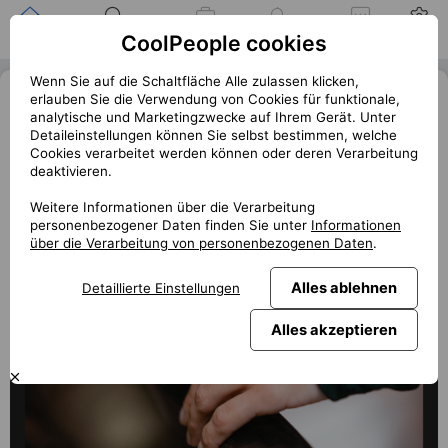
Zuhause
Suche nach einer
Meine
Benachrichtigung
Mitteilungen
Profil
CoolPeople cookies
Position
Jobs
Wenn Sie auf die Schaltfläche Alle zulassen klicken,
Chytré prsteny v souboji funkcí a
erlauben Sie die Verwendung von Cookies für funktionale,
analytische und Marketingzwecke auf Ihrem Gerät. Unter
aplikací: Který kraluje trhu?
Detaileinstellungen können Sie selbst bestimmen, welche
Cookies verarbeitet werden können oder deren Verarbeitung
« Zurück
deaktivieren.
club.coolpeople.cz
Chytré prsteny nabízejí stylovou alternativu k fitness
Weitere Informationen über die Verarbeitung
personenbezogener Daten finden Sie unter
Informationen
náramkům a hodinkám. Jak si vedou v přímém srovnání?
über die Verarbeitung von personenbezogenen Daten
.
Alles ablehnen
Detaillierte Einstellungen
Alles akzeptieren