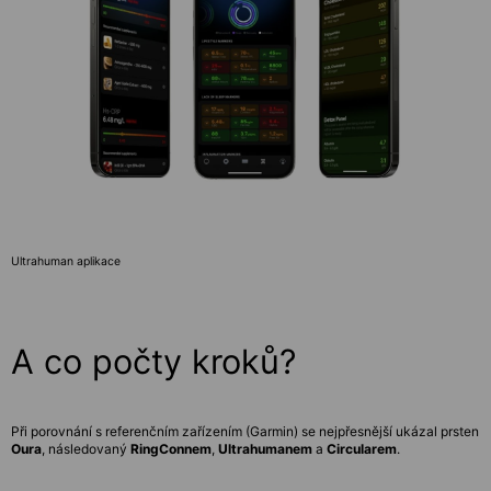
Ultrahuman aplikace
A co počty kroků?
Při porovnání s referenčním zařízením (Garmin) se nejpřesnější ukázal prsten
Oura
, následovaný
RingConnem
,
Ultrahumanem
a
Circularem
.