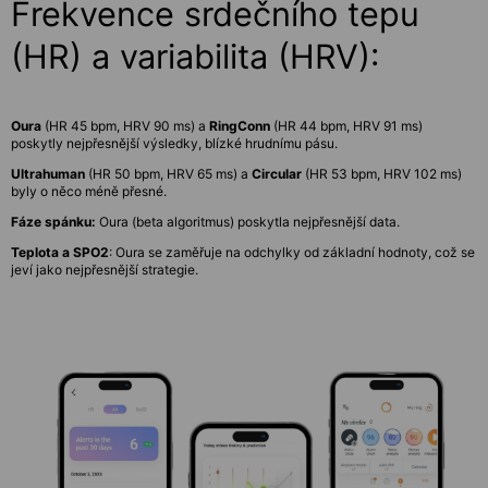
Frekvence srdečního tepu
(HR) a variabilita (HRV):
Oura
(HR 45 bpm, HRV 90 ms) a
RingConn
(HR 44 bpm, HRV 91 ms)
poskytly nejpřesnější výsledky, blízké hrudnímu pásu.
Ultrahuman
(HR 50 bpm, HRV 65 ms) a
Circular
(HR 53 bpm, HRV 102 ms)
byly o něco méně přesné.
Fáze spánku:
Oura (beta algoritmus) poskytla nejpřesnější data.
Teplota a SPO2
: Oura se zaměřuje na odchylky od základní hodnoty, což se
jeví jako nejpřesnější strategie.