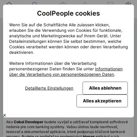
Zuhause
Suche nach einer
Meine
Benachrichtigung
Mitteilungen
Profil
CoolPeople cookies
Position
Jobs
Wenn Sie auf die Schaltfläche Alle zulassen klicken,
Cobol Developer (40848)
erlauben Sie die Verwendung von Cookies für funktionale,
analytische und Marketingzwecke auf Ihrem Gerät. Unter
1 offene Position links!
Detaileinstellungen können Sie selbst bestimmen, welche
Cookies verarbeitet werden können oder deren Verarbeitung
« zurück
deaktivieren.
Platz
Bratislava, Celá ČR
Weitere Informationen über die Verarbeitung
Start (Länge)
11/2025 (12m+)
personenbezogener Daten finden Sie unter
Informationen
über die Verarbeitung von personenbezogenen Daten
.
Vertrag
Vertrag über CP
Home office
100%
Alles ablehnen
Detaillierte Einstellungen
Monatlich
6 200 EUR
Alles akzeptieren
Diese Position ist derzeit nicht verfügbar
Ako
Cobol
Developer
budete vyvíjať a udržiavať komplexné softvérové
riešenia pre core banking systémy. Vašou úlohou bude navrhovať,
testovať a dokumentovať aplikácie, ktoré podporujú kľúčové bankové
procesy. Budete sa podieľať na modernizácii
Hogan
aplikácií a ich