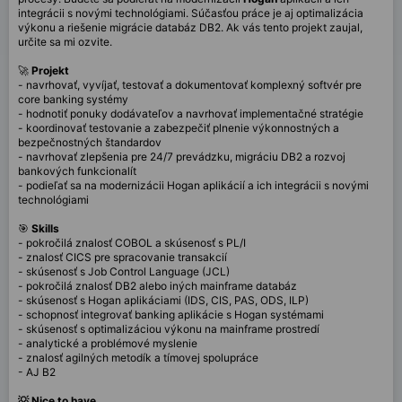
integrácii s novými technológiami. Súčasťou práce je aj optimalizácia
výkonu a riešenie migrácie databáz DB2. Ak vás tento projekt zaujal,
určite sa mi ozvite.
🚀
Projekt
- navrhovať, vyvíjať, testovať a dokumentovať komplexný softvér pre
core banking systémy
- hodnotiť ponuky dodávateľov a navrhovať implementačné stratégie
- koordinovať testovanie a zabezpečiť plnenie výkonnostných a
bezpečnostných štandardov
- navrhovať zlepšenia pre 24/7 prevádzku, migráciu DB2 a rozvoj
bankových funkcionalít
- podieľať sa na modernizácii Hogan aplikácií a ich integrácii s novými
technológiami
🎯
Skills
- pokročilá znalosť COBOL a skúsenosť s PL/I
- znalosť CICS pre spracovanie transakcií
- skúsenosť s Job Control Language (JCL)
- pokročilá znalosť DB2 alebo iných mainframe databáz
- skúsenosť s Hogan aplikáciami (IDS, CIS, PAS, ODS, ILP)
- schopnosť integrovať banking aplikácie s Hogan systémami
- skúsenosť s optimalizáciou výkonu na mainframe prostredí
- analytické a problémové myslenie
- znalosť agilných metodík a tímovej spolupráce
- AJ B2
💡 Nice to have