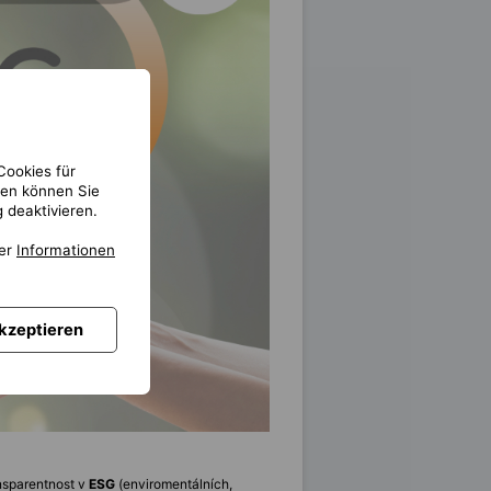
Cookies für
gen können Sie
 deaktivieren.
ter
Informationen
akzeptieren
ansparentnost v
ESG
(enviromentálních,