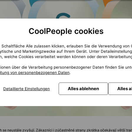
CoolPeople cookies
 Schaltfläche Alle zulassen klicken, erlauben Sie die Verwendung von 
lytische und Marketingzwecke auf Ihrem Gerät. Unter Detaileinstellun
n, welche Cookies verarbeitet werden können oder deren Verarbeitung
tionen über die Verarbeitung personenbezogener Daten finden Sie un
eitung von personenbezogenen Daten
.
Alles ablehnen
Alles 
Detaillierte Einstellungen
 se neustále zvyšují. Zákazníci i zúčastněné strany zkrátka očekávají větší tr