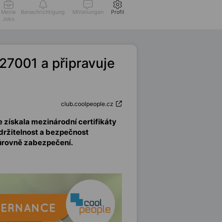
Meine
Benachrichtigung
Mitteilungen
Profil
Jobs
27001 a připravuje
club.coolpeople.cz
e získala mezinárodní certifikáty
 Udržitelnost a bezpečnost
 úrovně zabezpečení.