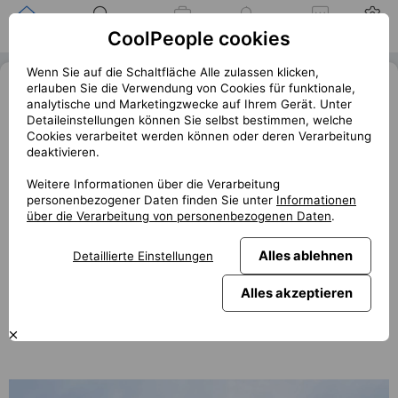
Zuhause
Suche nach einer
Meine
Benachrichtigung
Mitteilungen
Profil
CoolPeople cookies
Position
Jobs
Wenn Sie auf die Schaltfläche Alle zulassen klicken,
Fanoušci seriálu Game of Thrones se
erlauben Sie die Verwendung von Cookies für funktionale,
analytische und Marketingzwecke auf Ihrem Gerät. Unter
dočkali pokračování. Podívejte se na
Detaileinstellungen können Sie selbst bestimmen, welche
trailer House of the Dragon
Cookies verarbeitet werden können oder deren Verarbeitung
deaktivieren.
« Zurück
club.coolpeople.cz
Weitere Informationen über die Verarbeitung
personenbezogener Daten finden Sie unter
Informationen
Game of Thrones je jedním z nejúspěšnějších seriálů TV
über die Verarbeitung von personenbezogenen Daten
.
historie. A není divu, nabídl totiž divákům nevšední
podívanou na nekonečné sváry naplněného fantasy eposu,
Alles ablehnen
Detaillierte Einstellungen
krutost nejen mezi nepřáteli, ale i lásku a hluboká
přátelství. Pokud patříte mezi fanoušky určitě vás
Alles akzeptieren
nepřekvapí, ale možná znovu nadchne informace, že se
show vrací. Jako House of the Dragon.