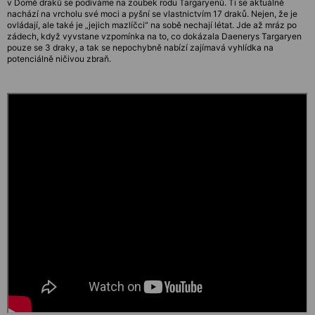
v Domě draků se podíváme na zoubek rodu Targaryenů. Ti se aktuálně
nachází na vrcholu své moci a pyšní se vlastnictvím 17 draků. Nejen, že je
ovládají, ale také je „jejich mazlíčci“ na sobě nechají létat. Jde až mráz po
zádech, když vyvstane vzpomínka na to, co dokázala Daenerys Targaryen
pouze se 3 draky, a tak se nepochybně nabízí zajímavá vyhlídka na
potenciálně ničivou zbraň.