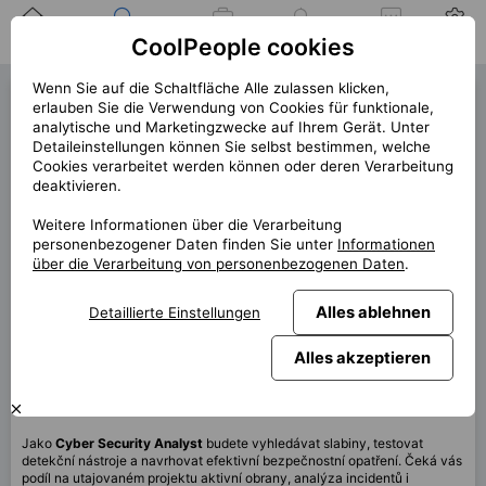
Zuhause
Suche nach einer
Meine
Benachrichtigung
Mitteilungen
Profil
CoolPeople cookies
Position
Jobs
Wenn Sie auf die Schaltfläche Alle zulassen klicken,
Cyber Security Analyst
erlauben Sie die Verwendung von Cookies für funktionale,
analytische und Marketingzwecke auf Ihrem Gerät. Unter
(39736)
Detaileinstellungen können Sie selbst bestimmen, welche
Cookies verarbeitet werden können oder deren Verarbeitung
« zurück
deaktivieren.
Platz
Praha
Weitere Informationen über die Verarbeitung
personenbezogener Daten finden Sie unter
Informationen
Start (Länge)
3/2026
über die Verarbeitung von personenbezogenen Daten
.
Vertrag
Hauptbeschäftigungskunde
Alles ablehnen
Detaillierte Einstellungen
Home office
40%
Monatlich
100 000 CZK
Alles akzeptieren
Diese Position ist derzeit nicht verfügbar
Jako
Cyber Security Analyst
budete vyhledávat slabiny, testovat
detekční nástroje a navrhovat efektivní bezpečnostní opatření. Čeká vás
podíl na utajovaném projektu aktivní obrany, analýza incidentů i