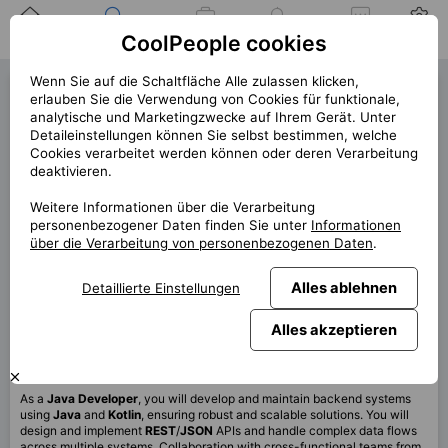
Zuhause
Suche nach einer
Meine
Benachrichtigung
Mitteilungen
Profil
CoolPeople cookies
Position
Jobs
Wenn Sie auf die Schaltfläche Alle zulassen klicken,
Java Developer (40806)
erlauben Sie die Verwendung von Cookies für funktionale,
analytische und Marketingzwecke auf Ihrem Gerät. Unter
1 offene Position links!
Detaileinstellungen können Sie selbst bestimmen, welche
Cookies verarbeitet werden können oder deren Verarbeitung
« zurück
deaktivieren.
Platz
Vienna
Weitere Informationen über die Verarbeitung
Start (Länge)
11/2025 (12m+)
personenbezogener Daten finden Sie unter
Informationen
über die Verarbeitung von personenbezogenen Daten
.
Vertrag
Vertrag über CP
Home office
80%
Alles ablehnen
Detaillierte Einstellungen
Monatlich
7 200 EUR
Alles akzeptieren
Diese Position ist derzeit nicht verfügbar
As a
Java
Developer
, you will develop and maintain backend systems
using
Java
and
Kotlin
, ensuring robust and scalable solutions. You will
design and implement
REST
/
JSON
APIs and handle complex data flows
across multiple systems. Collaboration with cross-functional teams from