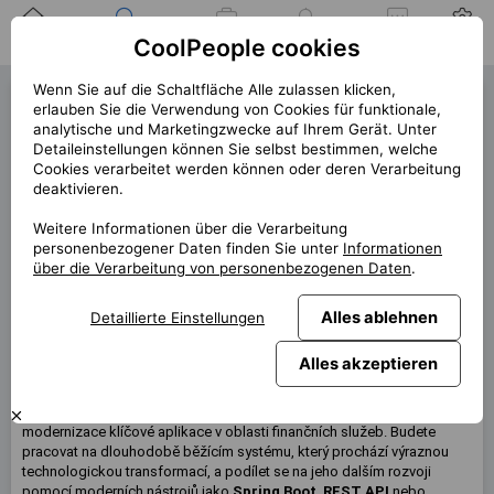
Zuhause
Suche nach einer
Meine
Benachrichtigung
Mitteilungen
Profil
CoolPeople cookies
Position
Jobs
Wenn Sie auf die Schaltfläche Alle zulassen klicken,
Java Developer (42979)
erlauben Sie die Verwendung von Cookies für funktionale,
analytische und Marketingzwecke auf Ihrem Gerät. Unter
« zurück
Detaileinstellungen können Sie selbst bestimmen, welche
Cookies verarbeitet werden können oder deren Verarbeitung
Platz
Praha
deaktivieren.
Start (Länge)
7/2026 (12m+)
Weitere Informationen über die Verarbeitung
personenbezogener Daten finden Sie unter
Informationen
Vertrag
Vertrag über CP
über die Verarbeitung von personenbezogenen Daten
.
Home office
60%
Monatlich
140 000 CZK
Alles ablehnen
Detaillierte Einstellungen
Alles akzeptieren
Diese Position ist derzeit nicht verfügbar
Hledám zkušeného
Java Developera
,
který se zapojí do vývoje a
modernizace klíčové aplikace v oblasti finančních služeb. Budete
pracovat na dlouhodobě běžícím systému, který prochází výraznou
technologickou transformací, a podílet se na jeho dalším rozvoji
pomocí moderních nástrojů jako
Spring
Boot
,
REST
API
nebo