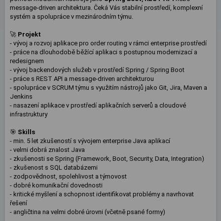
message-driven architektura. Čeká Vás stabilní prostředí, komplexní
systém a spolupráce v mezinárodním týmu.
🚀
Projekt
- vývoj a rozvoj aplikace pro order routing v rámci enterprise prostředí
- práce na dlouhodobě běžící aplikaci s postupnou modernizací a
redesignem
- vývoj backendových služeb v prostředí Spring / Spring Boot
- práce s REST API a message-driven architekturou
- spolupráce v SCRUM týmu s využitím nástrojů jako Git, Jira, Maven a
Jenkins
- nasazení aplikace v prostředí aplikačních serverů a cloudové
infrastruktury
🎯
Skills
- min. 5 let zkušeností s vývojem enterprise Java aplikací
- velmi dobrá znalost Java
- zkušenosti se Spring (Framework, Boot, Security, Data, Integration)
- zkušenost s SQL databázemi
- zodpovědnost, spolehlivost a týmovost
- dobré komunikační dovednosti
- kritické myšlení a schopnost identifikovat problémy a navrhovat
řešení
- angličtina na velmi dobré úrovni (včetně psané formy)