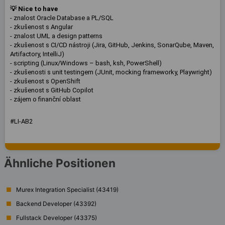
💡 Nice to have
- znalost Oracle Database a PL/SQL
- zkušenost s Angular
- znalost UML a design patterns
- zkušenost s CI/CD nástroji (Jira, GitHub, Jenkins, SonarQube, Maven,
Artifactory, IntelliJ)
- scripting (Linux/Windows – bash, ksh, PowerShell)
- zkušenosti s unit testingem (JUnit, mocking frameworky, Playwright)
- zkušenost s OpenShift
- zkušenost s GitHub Copilot
- zájem o finanční oblast
#LI-AB2
Ähnliche Positionen
Murex Integration Specialist (43419)
Backend Developer (43392)
Fullstack Developer (43375)