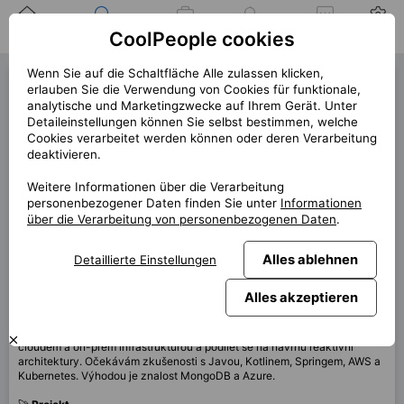
Zuhause
Suche nach einer
Meine
Benachrichtigung
Mitteilungen
Profil
CoolPeople cookies
Position
Jobs
Wenn Sie auf die Schaltfläche Alle zulassen klicken,
Backend Engineer (43195)
erlauben Sie die Verwendung von Cookies für funktionale,
analytische und Marketingzwecke auf Ihrem Gerät. Unter
« zurück
Detaileinstellungen können Sie selbst bestimmen, welche
Cookies verarbeitet werden können oder deren Verarbeitung
Platz
Celá ČR
deaktivieren.
Start (Länge)
5/2026 (9m)
Weitere Informationen über die Verarbeitung
personenbezogener Daten finden Sie unter
Informationen
Vertrag
Vertrag über CP
über die Verarbeitung von personenbezogenen Daten
.
Home office
100%
Monatlich
160 000 CZK
Alles ablehnen
Detaillierte Einstellungen
Alles akzeptieren
Hledám seniorního
Java/Kotlin Backend Engineera,
který se zapojí do
vývoje platformy pro disaster recovery v hybridním prostředí. Budete
pracovat na backendu v
Kotlinu
se
Springem,
řešit komunikaci mezi
cloudem a on-prem infrastrukturou a podílet se na návrhu reaktivní
architektury. Očekávám zkušenosti s Javou, Kotlinem, Springem, AWS a
Kubernetes. Výhodou je znalost MongoDB a Azure.