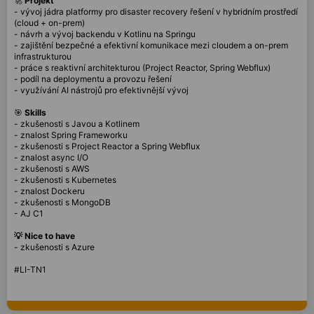
🚀
Projekt
- vývoj jádra platformy pro disaster recovery řešení v hybridním prostředí
(cloud + on-prem)
- návrh a vývoj backendu v Kotlinu na Springu
- zajištění bezpečné a efektivní komunikace mezi cloudem a on-prem
infrastrukturou
- práce s reaktivní architekturou (Project Reactor, Spring Webflux)
- podíl na deploymentu a provozu řešení
- využívání AI nástrojů pro efektivnější vývoj
🎯
Skills
- zkušenosti s Javou a Kotlinem
- znalost Spring Frameworku
- zkušenosti s Project Reactor a Spring Webflux
- znalost async I/O
- zkušenosti s AWS
- zkušenosti s Kubernetes
- znalost Dockeru
- zkušenosti s MongoDB
- AJ C1
💡 Nice to have
- zkušenosti s Azure
#LI-TN1