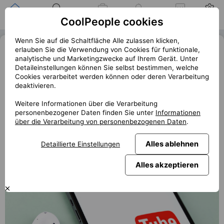
Zuhause
Suche nach einer
Meine
Benachrichtigung
Mitteilungen
Profil
CoolPeople cookies
Position
Jobs
Wenn Sie auf die Schaltfläche Alle zulassen klicken,
Konec blokátorů reklam na YouTube,
erlauben Sie die Verwendung von Cookies für funktionale,
analytische und Marketingzwecke auf Ihrem Gerät. Unter
Google mění pravidla hry
Detaileinstellungen können Sie selbst bestimmen, welche
Cookies verarbeitet werden können oder deren Verarbeitung
« Zurück
deaktivieren.
club.coolpeople.cz
Google přichází o příjmy ze shlédnutých reklam kvůli
Weitere Informationen über die Verarbeitung
personenbezogener Daten finden Sie unter
Informationen
blokátorům reklam. Reklamy se nyní mohou stát přímou
über die Verarbeitung von personenbezogenen Daten
.
součástí samotných videí, které AdBlocky už nerozeznají.
Alles ablehnen
Detaillierte Einstellungen
Alles akzeptieren