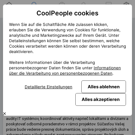
Zuhause
Suche nach einer
Meine
Benachrichtigung
Mitteilungen
Profil
CoolPeople cookies
Position
Jobs
Wenn Sie auf die Schaltfläche Alle zulassen klicken,
Application Engineer (42691)
erlauben Sie die Verwendung von Cookies für funktionale,
analytische und Marketingzwecke auf Ihrem Gerät. Unter
« zurück
Detaileinstellungen können Sie selbst bestimmen, welche
Cookies verarbeitet werden können oder deren Verarbeitung
Platz
Bratislava
deaktivieren.
Start (Länge)
10/2026 (12m)
Weitere Informationen über die Verarbeitung
personenbezogener Daten finden Sie unter
Informationen
Vertrag
Vertrag über CP
über die Verarbeitung von personenbezogenen Daten
.
Home office
60%
Monatlich
4 600 EUR
Alles ablehnen
Detaillierte Einstellungen
Alles akzeptieren
Diese Position ist derzeit nicht verfügbar
Hľadám
IT Application Engineera
, ktorý bude realizovať pravidelné
audity IT systémov, koordinovať aktivity naprieč lokalitami a divíziami a
poskytovať odborné poradenstvo v rámci projektov. Súčasťou Vašej
práce bude vedenie presnej dokumentácie, správa projektových úloh a
zabezpečenie súladu medzi zainteresovanými stranami. Požadujem