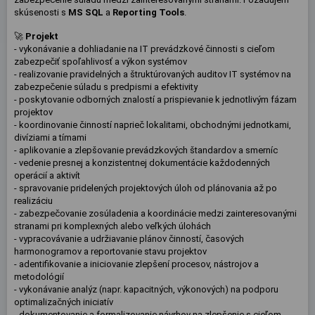
skúsenosti s
MS SQL
a
Reporting Tools
.
🚀
Projekt
- vykonávanie a dohliadanie na IT prevádzkové činnosti s cieľom
zabezpečiť spoľahlivosť a výkon systémov
- realizovanie pravidelných a štruktúrovaných auditov IT systémov na
zabezpečenie súladu s predpismi a efektivity
- poskytovanie odborných znalostí a prispievanie k jednotlivým fázam
projektov
- koordinovanie činností naprieč lokalitami, obchodnými jednotkami,
divíziami a tímami
- aplikovanie a zlepšovanie prevádzkových štandardov a smerníc
- vedenie presnej a konzistentnej dokumentácie každodenných
operácií a aktivít
- spravovanie pridelených projektových úloh od plánovania až po
realizáciu
- zabezpečovanie zosúladenia a koordinácie medzi zainteresovanými
stranami pri komplexných alebo veľkých úlohách
- vypracovávanie a udržiavanie plánov činností, časových
harmonogramov a reportovanie stavu projektov
- adentifikovanie a iniciovanie zlepšení procesov, nástrojov a
metodológií
- vykonávanie analýz (napr. kapacitných, výkonových) na podporu
optimalizačných iniciatív
- dokumentovanie a formalizovanie návrhov na zlepšenie s cieľom