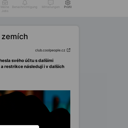
Meine
Benachrichtigung
Mitteilungen
Profil
Jobs
h zemích
club.coolpeople.cz
hesla svého účtu s dalšími
a restrikce následují i v dalších