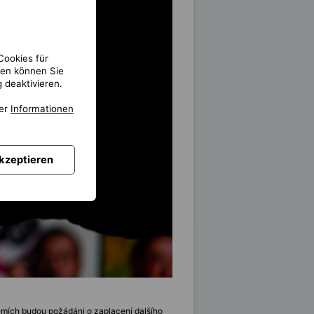
Cookies für
gen können Sie
 deaktivieren.
ter
Informationen
akzeptieren
emích budou požádáni o zaplacení dalšího