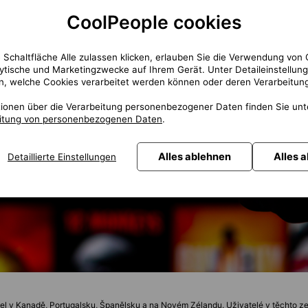
CoolPeople cookies
 Schaltfläche Alle zulassen klicken, erlauben Sie die Verwendung von 
lytische und Marketingzwecke auf Ihrem Gerät. Unter Detaileinstellun
n, welche Cookies verarbeitet werden können oder deren Verarbeitung
tionen über die Verarbeitung personenbezogener Daten finden Sie un
eitung von personenbezogenen Daten
.
Alles ablehnen
Alles 
Detaillierte Einstellungen
sel v Kanadě, Portugalsku, Španělsku a na Novém Zélandu. Uživatelé v těchto z