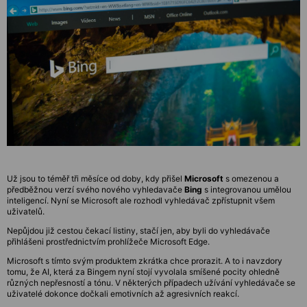
Už jsou to téměř tři měsíce od doby, kdy přišel
Microsoft
s omezenou a
předběžnou verzí svého nového vyhledavače
Bing
s integrovanou umělou
inteligencí. Nyní se Microsoft ale rozhodl vyhledávač zpřístupnit všem
uživatelů.
Nepůjdou již cestou čekací listiny, stačí jen, aby byli do vyhledávače
přihlášeni prostřednictvím prohlížeče Microsoft Edge.
Microsoft s tímto svým produktem zkrátka chce prorazit. A to i navzdory
tomu, že AI, která za Bingem nyní stojí vyvolala smíšené pocity ohledně
různých nepřesností a tónu. V některých případech užívání vyhledávače se
uživatelé dokonce dočkali emotivních až agresivních reakcí.