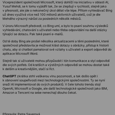
Viceprezident společnosti Microsoft, který dohlíží na iniciativu v oblasti AI,
Yusuf Mehdi, se k tomu vyjádřil tak, že se zlepšují v rychlosti, stejně jako
v přesnosti, ale jde o nekonečný úkol dělat vše lépe. Přitom vyhledávač Bing
už dnes využívá více než 100 milionů aktivních uživatelů, což je dle
Mehdiho výrazný nárůst za posledních několik měsíců.
V únoru Microsoft předvedl, co Bing umí, a bylo to psaní souhrnu výsledků
vyhledávání, chatování s uživateli nebo třeba odpovídání na další otázky
týkající se dotazu. Pak také psaní e-mailů.
Od té doby Bing ale prošel několika aktualizacemi a těmi posledními, které
společnost představila je možnost klást dotazy s obrázky, přístup k historii
chatu, aby si chatbot pamatoval své vztahy s uživateli a export odpovědí do
aplikace Microsoft Word.
Stejně tak si uživatelé mohou přizpůsobit i tón komunikace a styl odpovědí
dle svých potřeb. Od kratších a výstižných odpovědí se mohou dostat také
k delším a kreativnějším, stačí si říct.
ChatGPT
zkrátka strhl veškerou vlnu pozornosti, a tak došlo opět i
k obnovení soupeřivosti mezi technologickými společnostmi. Ty se nyní
snaží AI implementovat do svých produktů. V čele tohoto trendu stojí
OpenAI, Microsoft a Google, ale další technologické společnosti jako IBM,
Amazon a Tencent na sebe nenechají dlouho čekat.
Připravila: Petra Sauerová