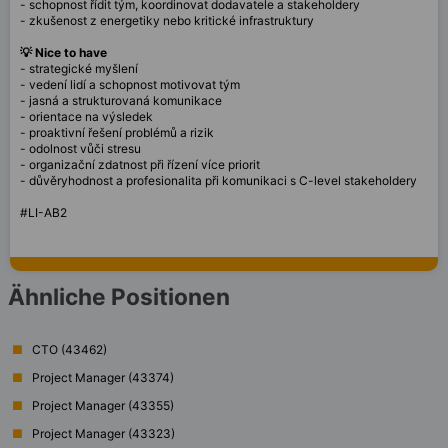
- schopnost řídit tým, koordinovat dodavatele a stakeholdery
- zkušenost z energetiky nebo kritické infrastruktury
💡 Nice to have
- strategické myšlení
- vedení lidí a schopnost motivovat tým
- jasná a strukturovaná komunikace
- orientace na výsledek
- proaktivní řešení problémů a rizik
- odolnost vůči stresu
- organizační zdatnost při řízení více priorit
- důvěryhodnost a profesionalita při komunikaci s C-level stakeholdery
#LI-AB2
Ähnliche Positionen
CTO (43462)
Project Manager (43374)
Project Manager (43355)
Project Manager (43323)