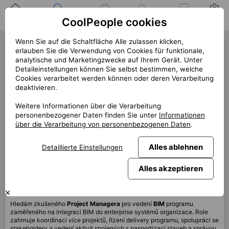
Zuhause
Suche nach einer
Meine
Benachrichtigung
Mitteilungen
Profil
CoolPeople cookies
Position
Jobs
Wenn Sie auf die Schaltfläche Alle zulassen klicken,
Project Manager (42834)
erlauben Sie die Verwendung von Cookies für funktionale,
analytische und Marketingzwecke auf Ihrem Gerät. Unter
1 offene Position links!
Detaileinstellungen können Sie selbst bestimmen, welche
Cookies verarbeitet werden können oder deren Verarbeitung
« zurück
deaktivieren.
Platz
Praha
Weitere Informationen über die Verarbeitung
Start (Länge)
6/2026 (12m+)
personenbezogener Daten finden Sie unter
Informationen
über die Verarbeitung von personenbezogenen Daten
.
Vertrag
Vertrag über CP
Home office
40%
Alles ablehnen
Detaillierte Einstellungen
Monatlich
120 000 CZK
Alles akzeptieren
Diese Position ist derzeit nicht verfügbar
Hledám zkušeného
Project Managera
pro vedení
BIM
programu
zaměřeného na integraci BIM do enterprise systémů organizace. Role
zahrnuje koordinaci více projektů, řízení delivery programu, spolupráci se
stakeholdery a vedení aktivit spojených s pasportizací staveb a správou