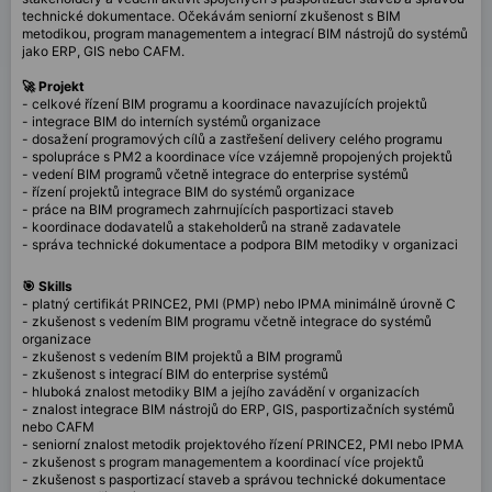
technické dokumentace. Očekávám seniorní zkušenost s BIM
metodikou, program managementem a integrací BIM nástrojů do systémů
jako ERP, GIS nebo CAFM.
🚀 Projekt
- celkové řízení BIM programu a koordinace navazujících projektů
- integrace BIM do interních systémů organizace
- dosažení programových cílů a zastřešení delivery celého programu
- spolupráce s PM2 a koordinace více vzájemně propojených projektů
- vedení BIM programů včetně integrace do enterprise systémů
- řízení projektů integrace BIM do systémů organizace
- práce na BIM programech zahrnujících pasportizaci staveb
- koordinace dodavatelů a stakeholderů na straně zadavatele
- správa technické dokumentace a podpora BIM metodiky v organizaci
🎯 Skills
- platný certifikát PRINCE2, PMI (PMP) nebo IPMA minimálně úrovně C
- zkušenost s vedením BIM programu včetně integrace do systémů
organizace
- zkušenost s vedením BIM projektů a BIM programů
- zkušenost s integrací BIM do enterprise systémů
- hluboká znalost metodiky BIM a jejího zavádění v organizacích
- znalost integrace BIM nástrojů do ERP, GIS, pasportizačních systémů
nebo CAFM
- seniorní znalost metodik projektového řízení PRINCE2, PMI nebo IPMA
- zkušenost s program managementem a koordinací více projektů
- zkušenost s pasportizací staveb a správou technické dokumentace