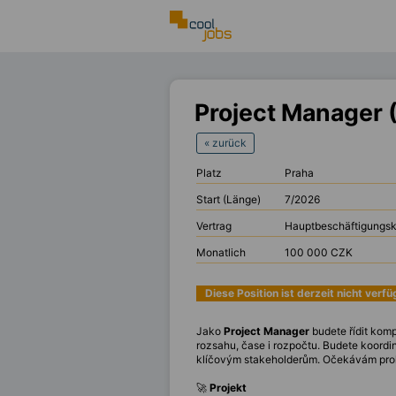
Project Manager 
« zurück
Platz
Praha
Start (Länge)
7/2026
Vertrag
Hauptbeschäftigungs
Monatlich
100 000 CZK
Diese Position ist derzeit nicht verf
Jako
Project Manager
budete řídit kom
rozsahu, čase i rozpočtu. Budete koordin
klíčovým stakeholderům. Očekávám prokaz
🚀
Projekt