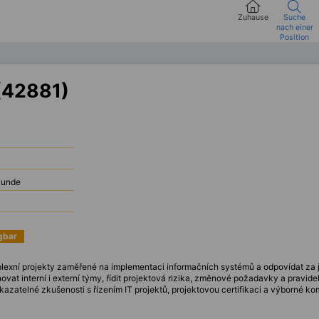
Zuhause
Suche
nach einer
Position
(42881)
kunde
ügbar
plexní projekty zaměřené na implementaci informačních systémů a odpovídat za
ovat interní i externí týmy, řídit projektová rizika, změnové požadavky a pravide
atelné zkušenosti s řízením IT projektů, projektovou certifikaci a výborné ko