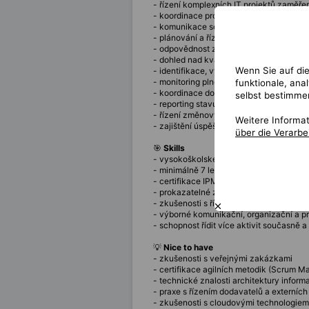
- řízení komplexních IT projektů zaměř
- koordinace projektových týmů a řízení 
- komunikace se zákazníky, dodavateli 
- plánování a řízení projektového harm
- odpovědnost za řízení projektového r
- dohled nad kvalitou dodávaných řešení
Wenn Sie auf die
- identifikace, vyhodnocování a řízení p
- monitoring plnění projektových cílů a m
funktionale, ana
- koordinace dodávek a zajištění souči
selbst bestimme
- reporting stavu projektu vedení a sta
- řízení změnových požadavků v průběh
Weitere Informa
- zajištění úspěšného předání řešení do
über die Verarb
🎯
Skills
- vysokoškolské vzdělání
- minimálně 7 let praxe v oblasti ICT
- certifikace IPMA Level B, PMP, PRINCE
- prokazatelné zkušenosti s řízením ale
- zkušenosti s řízením rozsáhlých IT pro
- výborné komunikační, organizační a p
- schopnost řídit více aktivit současně a 
💡
Nice to have
- zkušenosti s veřejnými zakázkami
- certifikace agilních metodik (Scrum Ma
- technické znalosti architektury infor
- praxe s řízením dodavatelů a externích
- zkušenosti s cloudovými technologiem