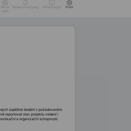
Meine
Benachrichtigung
Mitteilungen
Profil
Jobs
 jejich úspěšné dodání v požadovaném
lně reportovat stav projektu vedení i
munikační a organizační schopnosti.