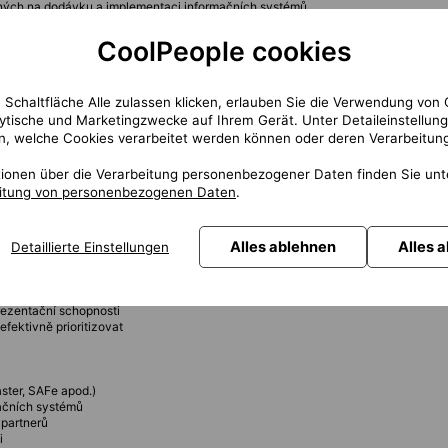
ených na dodávku a implementaci informačních systémů
projektových aktivit
a dalšími stakeholdery
CoolPeople cookies
onogramu
ozpočtu
 a výstupů projektu
 Schaltfläche Alle zulassen klicken, erlauben Sie die Verwendung von 
rojektových rizik
ilníků
lytische und Marketingzwecke auf Ihrem Gerät. Unter Detaileinstellun
nnosti mezi zapojenými stranami
n, welche Cookies verarbeitet werden können oder deren Verarbeitung
keholderům
u projektu
tionen über die Verarbeitung personenbezogener Daten finden Sie un
 provozu
eitung von personenbezogenen Daten
.
Alles ablehnen
Alles 
Detaillierte Einstellungen
2 Practitioner nebo ekvivalentní certifikace projektového řízení
spoň 3 projektů zahrnujících dodávku informačního systému.
jektů
rezentační schopnosti
efektivně prioritizovat
ster, SAFe apod.)
mačních systémů
 partnerů
i